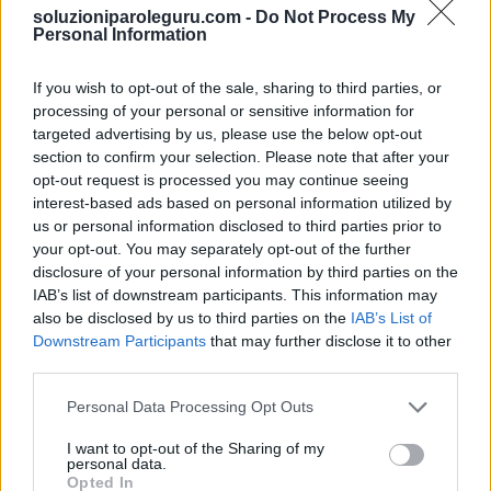
soluzioniparoleguru.com -
Do Not Process My
Parole Guru livelli 601 - 650
Personal Information
Parole Guru livelli 651 - 700
Parole Guru livelli 701 - 750
If you wish to opt-out of the sale, sharing to third parties, or
processing of your personal or sensitive information for
Parole Guru livelli 751 - 800
targeted advertising by us, please use the below opt-out
Parole Guru livelli 801 - 850
section to confirm your selection. Please note that after your
Parole Guru livelli 851 - 900
opt-out request is processed you may continue seeing
interest-based ads based on personal information utilized by
Parole Guru livelli 901 - 950
us or personal information disclosed to third parties prior to
Parole Guru livelli 951 - 1000
your opt-out. You may separately opt-out of the further
Parole Guru livelli 1001 - 1050
disclosure of your personal information by third parties on the
IAB’s list of downstream participants. This information may
Parole Guru livelli 1051 - 1100
also be disclosed by us to third parties on the
IAB’s List of
Parole Guru livelli 1101 - 1150
Downstream Participants
that may further disclose it to other
Parole Guru livelli 1151 - 1200
third parties.
Parole Guru livelli 1201 - 1250
Personal Data Processing Opt Outs
Parole Guru livelli 1251 - 1300
I want to opt-out of the Sharing of my
personal data.
Sponsored Links
Opted In