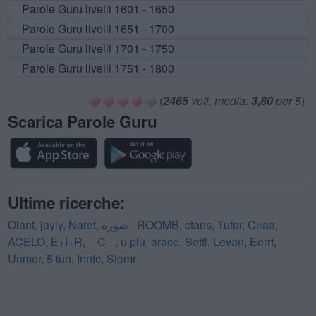
Parole Guru livelli 1601 - 1650
Parole Guru livelli 1651 - 1700
Parole Guru livelli 1701 - 1750
Parole Guru livelli 1751 - 1800
(
2465
voti, media:
3,80
per 5
)
Scarica Parole Guru
Ultime ricerche:
Olant
,
jayly
,
Naret
,
صورة
,
ROOMB
,
ctans
,
Tutor
,
Ciraa
,
ACELO
,
E+I+R
,
_ C_
,
u più
,
arace
,
Settl
,
Levan
,
Eerrt
,
Unmor
,
5 tun
,
Innfc
,
Siomr