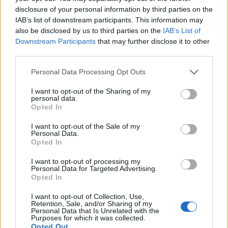
disclosure of your personal information by third parties on the
Sponsored Links
IAB’s list of downstream participants. This information may
also be disclosed by us to third parties on the
IAB’s List of
Downstream Participants
that may further disclose it to other
third parties.
Personal Data Processing Opt Outs
I want to opt-out of the Sharing of my
personal data.
Opted In
I want to opt-out of the Sale of my
Personal Data.
Opted In
I want to opt-out of processing my
Personal Data for Targeted Advertising.
Soluzioni Parole Guru Livello 1327
Opted In
Soluzioni Parole Guru Livello 1328
I want to opt-out of Collection, Use,
Soluzioni Parole Guru Livello 1329
Retention, Sale, and/or Sharing of my
Personal Data that Is Unrelated with the
Soluzioni Parole Guru Livello 1330
Purposes for which it was collected.
Opted Out