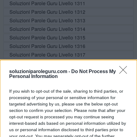
Soluzioni Parole Guru Livello 1311
Soluzioni Parole Guru Livello 1312
Soluzioni Parole Guru Livello 1313
Soluzioni Parole Guru Livello 1314
Soluzioni Parole Guru Livello 1315
Soluzioni Parole Guru Livello 1316
Soluzioni Parole Guru Livello 1317
Soluzioni Parole Guru Livello 1318
Soluzioni Parole Guru Livello 1319
soluzioniparoleguru.com -
Do Not Process My
Personal Information
Soluzioni Parole Guru Livello 1320
Soluzioni Parole Guru Livello 1321
If you wish to opt-out of the sale, sharing to third parties, or
Soluzioni Parole Guru Livello 1322
processing of your personal or sensitive information for
targeted advertising by us, please use the below opt-out
Soluzioni Parole Guru Livello 1323
section to confirm your selection. Please note that after your
Soluzioni Parole Guru Livello 1324
opt-out request is processed you may continue seeing
Soluzioni Parole Guru Livello 1325
interest-based ads based on personal information utilized by
us or personal information disclosed to third parties prior to
Soluzioni Parole Guru Livello 1326
your opt-out. You may separately opt-out of the further