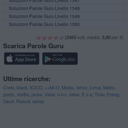
Soluzioni Parole Guru Livello 1347
Soluzioni Parole Guru Livello 1348
Soluzioni Parole Guru Livello 1349
Soluzioni Parole Guru Livello 1350
(
2465
voti, media:
3,80
per 5
)
Scarica Parole Guru
Ultime ricerche:
Crefe
,
black
,
ICICO
,
++M+O
,
Moda.
,
Iehcc
,
Lvrva
,
Metro
,
posto
,
VarBo
,
jacke
,
Valar
,
I+t+c
,
rabie
,
E o a
,
Tirav
,
Ereng
,
Geuli
,
Reaud
,
aerop