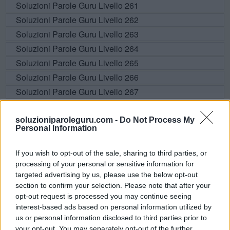
Soluzioni Parole Guru Livello 261
Soluzioni Parole Guru Livello 262
Soluzioni Parole Guru Livello 263
Soluzioni Parole Guru Livello 264
Soluzioni Parole Guru Livello 265
Soluzioni Parole Guru Livello 266
Soluzioni Parole Guru Livello 267
Soluzioni Parole Guru Livello 268
Soluzioni Parole Guru Livello 269
soluzioniparoleguru.com -
Do Not Process My
Personal Information
Soluzioni Parole Guru Livello 270
Soluzioni Parole Guru Livello 271
If you wish to opt-out of the sale, sharing to third parties, or
Soluzioni Parole Guru Livello 272
processing of your personal or sensitive information for
targeted advertising by us, please use the below opt-out
Soluzioni Parole Guru Livello 273
section to confirm your selection. Please note that after your
Soluzioni Parole Guru Livello 274
opt-out request is processed you may continue seeing
Soluzioni Parole Guru Livello 275
interest-based ads based on personal information utilized by
us or personal information disclosed to third parties prior to
Soluzioni Parole Guru Livello 276
your opt-out. You may separately opt-out of the further