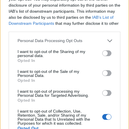
disclosure of your personal information by third parties on the
Sponsored Links
IAB’s list of downstream participants. This information may
also be disclosed by us to third parties on the
IAB’s List of
Downstream Participants
that may further disclose it to other
third parties.
Personal Data Processing Opt Outs
I want to opt-out of the Sharing of my
personal data.
Opted In
I want to opt-out of the Sale of my
Personal Data.
Opted In
I want to opt-out of processing my
Personal Data for Targeted Advertising.
Soluzioni Parole Guru Livello 277
Opted In
Soluzioni Parole Guru Livello 278
I want to opt-out of Collection, Use,
Soluzioni Parole Guru Livello 279
Retention, Sale, and/or Sharing of my
Personal Data that Is Unrelated with the
Soluzioni Parole Guru Livello 280
Purposes for which it was collected.
Opted Out