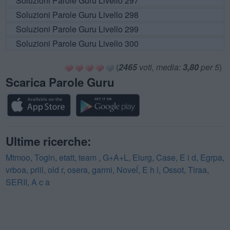
Soluzioni Parole Guru Livello 297
Soluzioni Parole Guru Livello 298
Soluzioni Parole Guru Livello 299
Soluzioni Parole Guru Livello 300
(
2465
voti, media:
3,80
per 5
)
Scarica Parole Guru
Ultime ricerche:
Mtmoo
,
Togin
,
etatt
,
team
,
G+A+L
,
Eiurg
,
Case
,
E i d
,
Egrpa
,
vrboa
,
priil
,
old r
,
osera
,
garmi
,
Noveĺ
,
E h i
,
Ossot
,
Tiraa
,
SERII
,
A c a