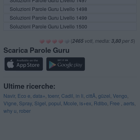
Soluzioni Parole Guru Livello 1497
Soluzioni Parole Guru Livello 1498
Soluzioni Parole Guru Livello 1499
Soluzioni Parole Guru Livello 1500
(
2465
voti, media:
3,80
per 5
)
Scarica Parole Guru
Ultime ricerche:
Navir
,
Eco e
,
data+
,
toenr
,
Cadil
,
in li
,
cittÃ
,
güzel
,
Vengo
,
Vigne
,
Spray
,
Sigel
,
popul
,
Mcole
,
is+ex
,
Rdibo
,
Free
,
aerts
,
why u
,
rober