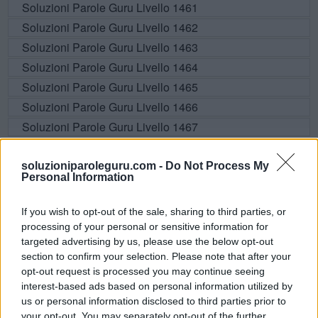
Soluzioni Parole Guru Livello 1461
Soluzioni Parole Guru Livello 1462
Soluzioni Parole Guru Livello 1463
Soluzioni Parole Guru Livello 1464
Soluzioni Parole Guru Livello 1465
Soluzioni Parole Guru Livello 1466
Soluzioni Parole Guru Livello 1467
Soluzioni Parole Guru Livello 1468
Soluzioni Parole Guru Livello 1469
soluzioniparoleguru.com -
Do Not Process My
Personal Information
Soluzioni Parole Guru Livello 1470
Soluzioni Parole Guru Livello 1471
If you wish to opt-out of the sale, sharing to third parties, or
Soluzioni Parole Guru Livello 1472
processing of your personal or sensitive information for
targeted advertising by us, please use the below opt-out
Soluzioni Parole Guru Livello 1473
section to confirm your selection. Please note that after your
Soluzioni Parole Guru Livello 1474
opt-out request is processed you may continue seeing
Soluzioni Parole Guru Livello 1475
interest-based ads based on personal information utilized by
us or personal information disclosed to third parties prior to
Soluzioni Parole Guru Livello 1476
your opt-out. You may separately opt-out of the further