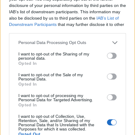
disclosure of your personal information by third parties on the
Sponsored Links
IAB’s list of downstream participants. This information may
also be disclosed by us to third parties on the
IAB’s List of
Downstream Participants
that may further disclose it to other
third parties.
Personal Data Processing Opt Outs
I want to opt-out of the Sharing of my
personal data.
Opted In
I want to opt-out of the Sale of my
Personal Data.
Opted In
I want to opt-out of processing my
Personal Data for Targeted Advertising.
Soluzioni Parole Guru Livello 1477
Opted In
Soluzioni Parole Guru Livello 1478
I want to opt-out of Collection, Use,
Soluzioni Parole Guru Livello 1479
Retention, Sale, and/or Sharing of my
Personal Data that Is Unrelated with the
Soluzioni Parole Guru Livello 1480
Purposes for which it was collected.
Opted Out