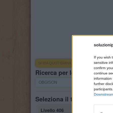
soluzioni
If you wish 
sensitive in
SFIDA QUOTIDIANA
confirm you
Ricerca per lettere. Inserisc
continue se
information 
Ricerca
further disc
per
participants
lettere.
Downstream 
Seleziona il tuo puzzle:
Inserisci
tutte
Livello 406
le