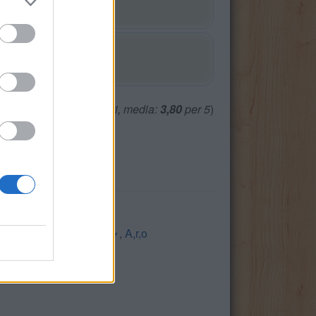
(
2465
voti, media:
3,80
per 5
)
uina
,
Tropp
,
ビデオキャ
,
A,r,o