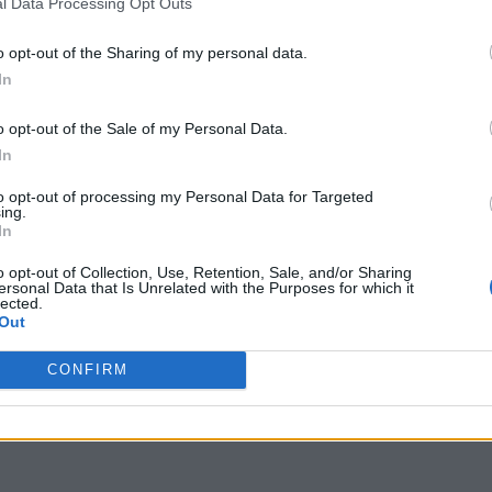
l Data Processing Opt Outs
o opt-out of the Sharing of my personal data.
In
o opt-out of the Sale of my Personal Data.
In
to opt-out of processing my Personal Data for Targeted
ing.
In
o opt-out of Collection, Use, Retention, Sale, and/or Sharing
ersonal Data that Is Unrelated with the Purposes for which it
lected.
Out
nua
,
Boair
,
O t i
,
Aobti
,
side+
,
P o
,
Bampa
,
fake+
,
Ctiaa
,
Bing
,
G
CONFIRM