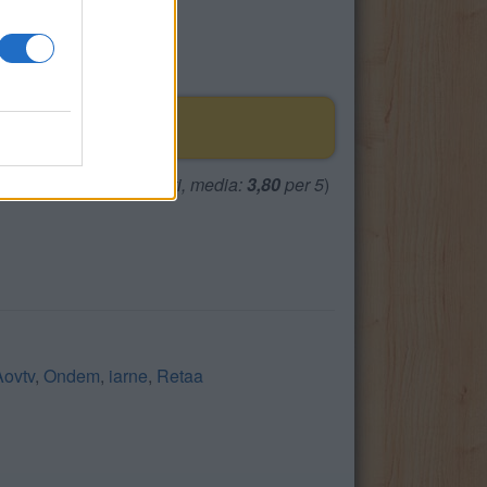
(
2465
voti, media:
3,80
per 5
)
Aovtv
,
Ondem
,
iarne
,
Retaa