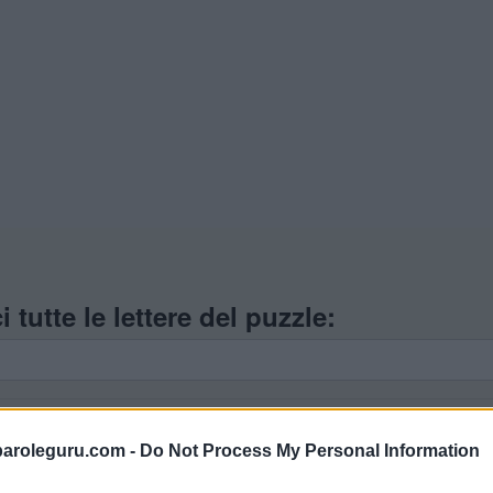
i tutte le lettere del puzzle:
zle, quindi ho generato un elenco di parole che potrebbero es
paroleguru.com -
Do Not Process My Personal Information