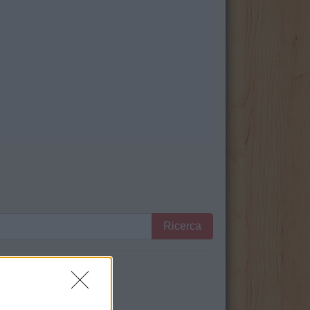
Ricerca
serti utili.