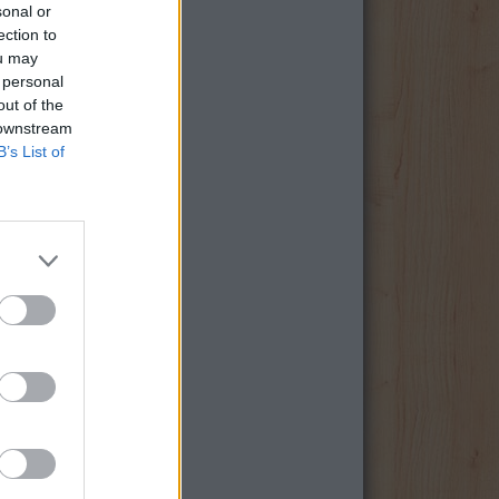
sonal or
ection to
ou may
 personal
out of the
 downstream
B’s List of