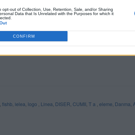
o opt-out of Collection, Use, Retention, Sale, and/or Sharing
ersonal Data that Is Unrelated with the Purposes for which it
lected.
Out
CERCA ALTRE RISPOSTE
CONFIRM
,
fishb
,
ielea
,
logo
,
Linea
,
DISER
,
CUMII
,
T a
,
eleme
,
Danma
,