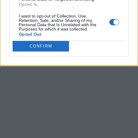
Opted In
Ultime ricerche:
I want to opt-out of Collection, Use,
Retention, Sale, and/or Sharing of my
Personal Data that Is Unrelated with the
BEIRA
,
포항+여객
,
Seare
,
Tscer
,
639ne
,
TENer
,
Dee
,
Purposes for which it was collected.
Tuaso
,
E+e+n
,
Vitti
,
mrnoz
,
OUNNI
,
LL
,
Cpre
,
Patin
,
capac
,
Opted Out
ベトナム
,
tener
,
Difus
,
spelo
CONFIRM