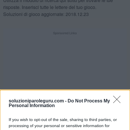
Utilizza il modulo di ricerca qui sotto per trovare le tue
risposte. Inserisci tutte le lettere del tuo gioco.
Soluzioni di gioco aggiornate: 2018.12.23
Sponsored Links
soluzioniparoleguru.com -
Do Not Process My
Personal Information
If you wish to opt-out of the sale, sharing to third parties, or
SFIDA QUOTIDIANA
processing of your personal or sensitive information for