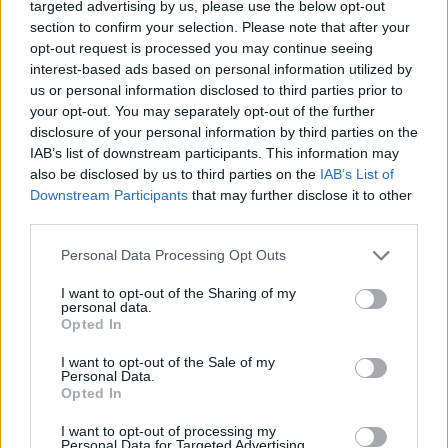
targeted advertising by us, please use the below opt-out
Ricerca per lettere. Inserisci tutte le
section to confirm your selection. Please note that after your
lettere del puzzle:
opt-out request is processed you may continue seeing
interest-based ads based on personal information utilized by
Ricerca
Ricerca
us or personal information disclosed to third parties prior to
per
your opt-out. You may separately opt-out of the further
lettere.
disclosure of your personal information by third parties on the
Seleziona il tuo puzzle:
Inserisci
IAB’s list of downstream participants. This information may
tutte
also be disclosed by us to third parties on the
IAB’s List of
Livello 448
le
Downstream Participants
that may further disclose it to other
lettere
third parties.
Lettere: AREAITB
del
Personal Data Processing Opt Outs
puzzle:
Livello 822
I want to opt-out of the Sharing of my
Lettere: BEIARAT
personal data.
Opted In
(
2465
voti, media:
3,80
per 5
)
I want to opt-out of the Sale of my
Personal Data.
Scarica Parole Guru
Opted In
I want to opt-out of processing my
Personal Data for Targeted Advertising.