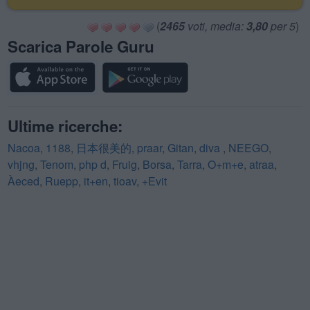
(
2465
voti, media:
3,80
per 5
)
Scarica Parole Guru
Ultime ricerche:
Nacoa
,
1188
,
日本很美的
,
praar
,
Gitan
,
diva
,
NEEGO
,
vhjng
,
Tenom
,
php d
,
Fruig
,
Borsa
,
Tarra
,
O+m+e
,
atraa
,
Àeced
,
Ruepp
,
it+en
,
tioav
,
+Evit