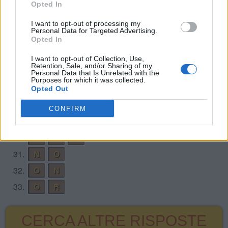
Opted In
22.
C
A
R
23.
C
O
N
I want to opt-out of processing my
Personal Data for Targeted Advertising.
24.
N
O
R
Opted In
25.
O
A
R
I want to opt-out of Collection, Use,
Retention, Sale, and/or Sharing of my
26.
O
C
A
Personal Data that Is Unrelated with the
Purposes for which it was collected.
27.
O
R
A
Opted Out
28.
O
R
C
CONFIRM
29.
R
A
N
30.
R
O
C
31.
N
O
32.
O
N
33.
O
R
CERCA ALTRE RISPOSTE