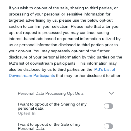
8.
A
R
C
A
If you wish to opt-out of the sale, sharing to third parties, or
9.
A
R
C
O
processing of your personal or sensitive information for
targeted advertising by us, please use the below opt-out
10.
C
A
R
A
section to confirm your selection. Please note that after your
11.
C
A
R
O
opt-out request is processed you may continue seeing
interest-based ads based on personal information utilized by
12.
C
O
C
A
us or personal information disclosed to third parties prior to
13.
C
O
R
N
your opt-out. You may separately opt-out of the further
disclosure of your personal information by third parties on the
14.
N
A
R
C
IAB’s list of downstream participants. This information may
15.
O
R
C
A
also be disclosed by us to third parties on the
IAB’s List of
Downstream Participants
that may further disclose it to other
16.
R
A
N
A
third parties.
17.
R
O
A
N
Personal Data Processing Opt Outs
18.
A
N
O
I want to opt-out of the Sharing of my
19.
A
R
A
personal data.
Opted In
20.
A
R
C
I want to opt-out of the Sale of my
21.
C
A
N
Personal Data.