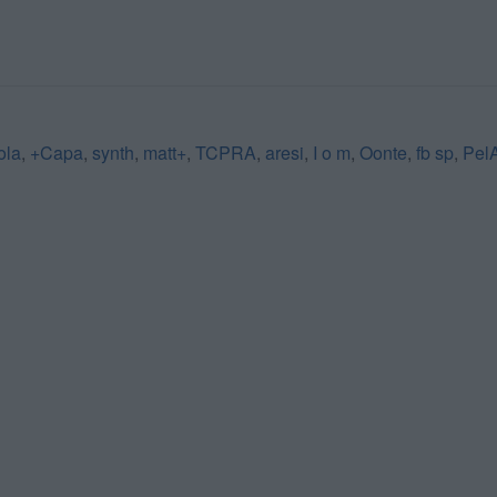
ola
,
+Capa
,
synth
,
matt+
,
TCPRA
,
aresi
,
I o m
,
Oonte
,
fb sp
,
Pel