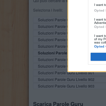
Qui puoi cercare la tua risposta per numero di
I want t
Seleziona i livelli:
Opted 
Soluzioni Parole Guru Livello 893
I want 
Advertis
Soluzioni Parole Guru Livello 894
Opted 
Soluzioni Parole Guru Livello 895
I want t
Soluzioni Parole Guru Livello 896
of my P
was col
Soluzioni Parole Guru Livello 897
Opted 
Soluzioni Parole Guru Livello 898
Soluzioni Parole Guru Livello 899
Soluzioni Parole Guru Livello 900
Soluzioni Parole Guru Livello 901
Soluzioni Parole Guru Livello 902
Soluzioni Parole Guru Livello 903
Scarica Parole Guru