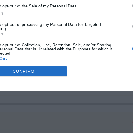
 livello, ma ti consigliamo di utilizzare la ricerca per lettera.
o opt-out of the Sale of my Personal Data.
In
to opt-out of processing my Personal Data for Targeted
ing.
In
o opt-out of Collection, Use, Retention, Sale, and/or Sharing
ersonal Data that Is Unrelated with the Purposes for which it
lected.
Out
CONFIRM