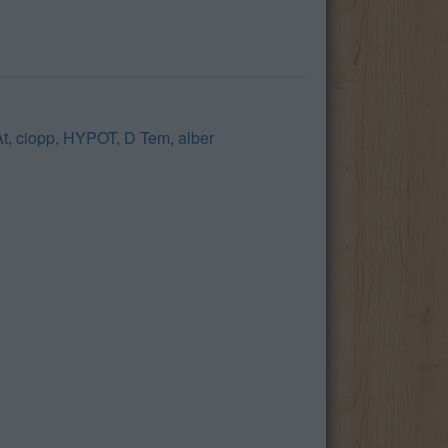
At
,
ciopp
,
HYPOT
,
D Tem
,
alber