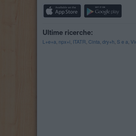
Ultime ricerche:
L+e+a
,
npx+i
,
ITATR
,
Cinta
,
dry+h
,
S e a
,
Vi