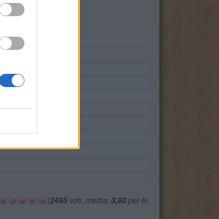
(
2465
voti, media:
3,80
per 5
)