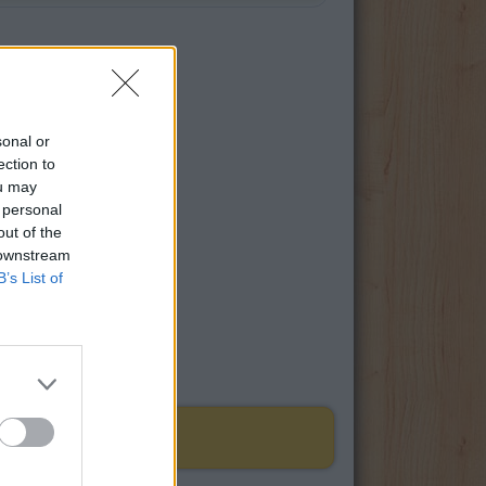
sonal or
ection to
ou may
 personal
out of the
 downstream
B’s List of