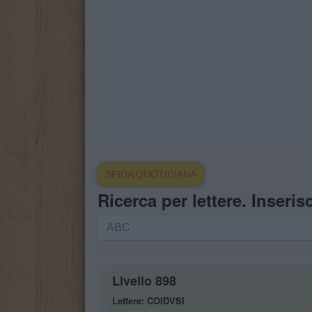
SFIDA QUOTIDIANA
Ricerca per lettere. Inserisc
Ricerca
per
lettere.
Inserisci
Livello 898
tutte
Lettere: COIDVSI
le