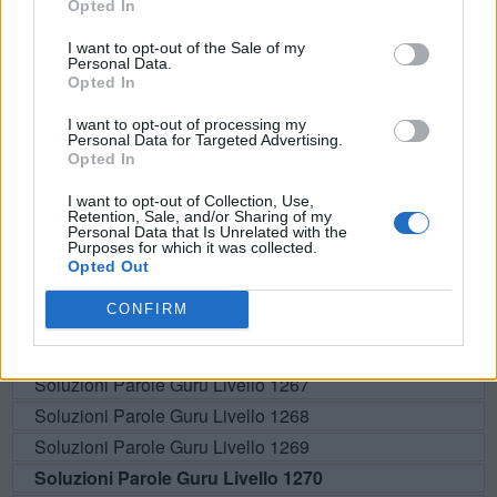
N
E
I
Opted In
T
U
A
I want to opt-out of the Sale of my
Personal Data.
T
U
E
Opted In
I want to opt-out of processing my
Personal Data for Targeted Advertising.
CERCA ALTRE RISPOSTE
Opted In
I want to opt-out of Collection, Use,
Qui puoi cercare la tua risposta per numero di livello, ma ti
Retention, Sale, and/or Sharing of my
consigliamo di utilizzare la ricerca per lettera.
Personal Data that Is Unrelated with the
Purposes for which it was collected.
Opted Out
Seleziona i livelli:
CONFIRM
Soluzioni Parole Guru Livello 1265
Soluzioni Parole Guru Livello 1266
Soluzioni Parole Guru Livello 1267
Soluzioni Parole Guru Livello 1268
Soluzioni Parole Guru Livello 1269
Soluzioni Parole Guru Livello 1270