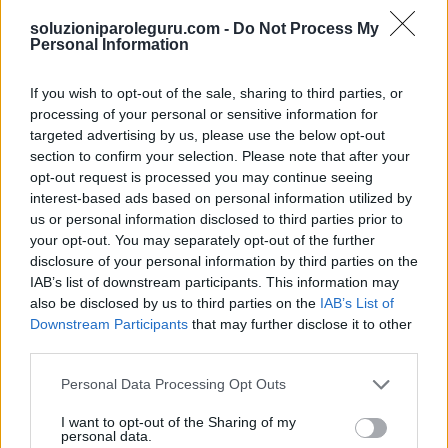
Parole bonus:
soluzioniparoleguru.com -
Do Not Process My
Personal Information
T
E
I
N
A
If you wish to opt-out of the sale, sharing to third parties, or
T
E
N
I
A
processing of your personal or sensitive information for
U
N
I
T
A
targeted advertising by us, please use the below opt-out
section to confirm your selection. Please note that after your
V
E
N
I
A
opt-out request is processed you may continue seeing
I
E
N
A
interest-based ads based on personal information utilized by
us or personal information disclosed to third parties prior to
N
A
V
I
your opt-out. You may separately opt-out of the further
V
I
T
A
disclosure of your personal information by third parties on the
IAB’s list of downstream participants. This information may
V
A
I
also be disclosed by us to third parties on the
IAB’s List of
Downstream Participants
that may further disclose it to other
V
I
A
third parties.
V
E
N
U
T
A
Personal Data Processing Opt Outs
N
A
V
E
V
E
N
A
I want to opt-out of the Sharing of my
personal data.