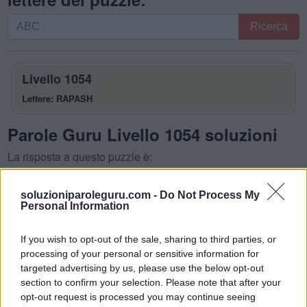
Ricerca
Ricerca
per
lettere.
Inserisci
Livello 1054
tutte
Lettere: RAPASH
le
lettere
Parole Guru Livello 1054 soluzioni
del
puzzle:
La risposta a questo puzzle è:
R
A
P
soluzioniparoleguru.com -
Do Not Process My
Personal Information
R
A
P
A
S
A
R
A
If you wish to opt-out of the sale, sharing to third parties, or
S
A
R
A
H
processing of your personal or sensitive information for
targeted advertising by us, please use the below opt-out
S
P
A
R
A
section to confirm your selection. Please note that after your
opt-out request is processed you may continue seeing
Parole bonus: