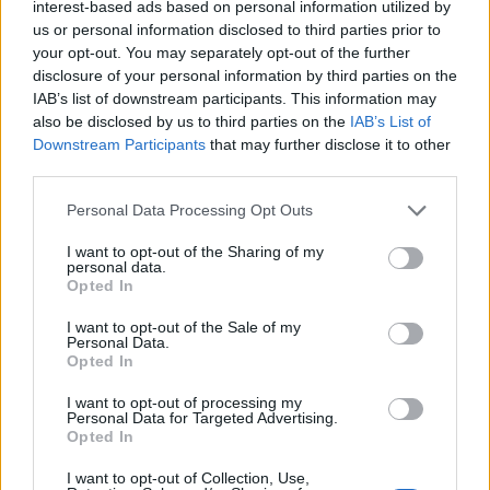
interest-based ads based on personal information utilized by
us or personal information disclosed to third parties prior to
R
A
S
P
A
your opt-out. You may separately opt-out of the further
A
R
P
A
disclosure of your personal information by third parties on the
IAB’s list of downstream participants. This information may
P
A
R
A
also be disclosed by us to third parties on the
IAB’s List of
Downstream Participants
that may further disclose it to other
A
R
A
third parties.
Personal Data Processing Opt Outs
CERCA ALTRE RISPOSTE
I want to opt-out of the Sharing of my
personal data.
Qui puoi cercare la tua risposta per numero di livello, ma ti
Opted In
consigliamo di utilizzare la ricerca per lettera.
I want to opt-out of the Sale of my
Seleziona i livelli:
Personal Data.
Opted In
Soluzioni Parole Guru Livello 1049
I want to opt-out of processing my
Soluzioni Parole Guru Livello 1050
Personal Data for Targeted Advertising.
Opted In
Soluzioni Parole Guru Livello 1051
Soluzioni Parole Guru Livello 1052
I want to opt-out of Collection, Use,