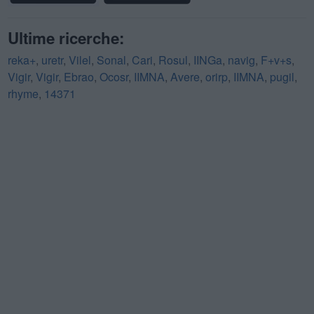
Ultime ricerche:
reka+
,
uretr
,
Vilel
,
Sonal
,
Cari
,
Rosul
,
IINGa
,
navig
,
F+v+s
,
Vigir
,
Vigir
,
Ebrao
,
Ocosr
,
IIMNA
,
Avere
,
orirp
,
IIMNA
,
pugil
,
rhyme
,
14371