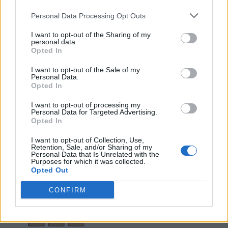
22.
R
A
M
E
Personal Data Processing Opt Outs
23.
R
E
A
D
I want to opt-out of the Sharing of my
24.
R
E
A
M
personal data.
Opted In
25.
R
E
E
D
I want to opt-out of the Sale of my
26.
A
R
E
Personal Data.
Opted In
27.
A
R
K
28.
A
R
M
I want to opt-out of processing my
Personal Data for Targeted Advertising.
29.
D
A
M
Opted In
30.
D
E
A
I want to opt-out of Collection, Use,
Retention, Sale, and/or Sharing of my
31.
E
A
R
Personal Data that Is Unrelated with the
Purposes for which it was collected.
32.
E
K
E
Opted Out
33.
E
R
A
CONFIRM
34.
E
R
E
35.
M
A
D