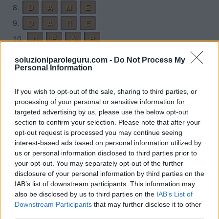
8.
D
A
M
E
9.
D
A
R
E
10.
D
E
A
R
11.
D
E
E
M
soluzioniparoleguru.com -
Do Not Process My
Personal Information
12.
D
E
E
R
13.
D
E
K
E
If you wish to opt-out of the sale, sharing to third parties, or
14.
D
R
A
M
processing of your personal or sensitive information for
targeted advertising by us, please use the below opt-out
15.
M
A
D
E
section to confirm your selection. Please note that after your
16.
M
A
K
E
opt-out request is processed you may continue seeing
interest-based ads based on personal information utilized by
17.
M
A
R
E
us or personal information disclosed to third parties prior to
18.
M
A
R
K
your opt-out. You may separately opt-out of the further
disclosure of your personal information by third parties on the
19.
M
E
A
D
IAB’s list of downstream participants. This information may
20.
M
E
R
E
also be disclosed by us to third parties on the
IAB’s List of
Downstream Participants
that may further disclose it to other
21.
R
A
K
E
third parties.