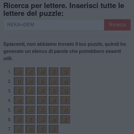
Ricerca per lettere. Inserisci tutte le
lettere del puzzle:
Ricerca
Ricerca
per
lettere.
Inserisci
Spiacenti, non abbiamo trovato il tuo puzzle, quindi ho
tutte
generato un elenco di parole che potrebbero esserti
le
utili.
lettere
1.
A
R
M
E
D
del
puzzle:
2.
D
R
E
A
M
3.
E
A
R
E
D
4.
M
A
D
R
E
5.
M
A
K
E
R
6.
R
E
A
M
E
7.
A
R
E
E