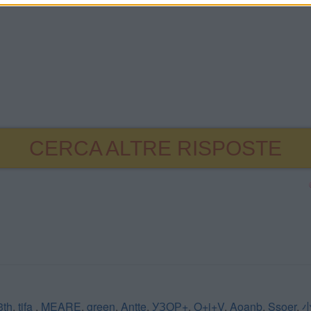
CERCA ALTRE RISPOSTE
3th
,
tifa
,
MEARE
,
green
,
Antte
,
УЗОР+
,
O+i+V
,
Aoanb
,
Ssoer
,