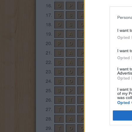
16.
O
P
T
17.
O
S
A
Persona
18.
O
S
O
I want t
19.
P
A
T
Opted 
20.
P
O
T
I want t
21.
S
A
P
Opted 
22.
S
A
T
I want 
23.
S
O
P
Advertis
Opted 
24.
S
O
T
25.
S
P
A
I want t
of my P
was col
26.
S
T
A
Opted 
27.
T
A
O
28.
T
A
P
29.
T
O
O