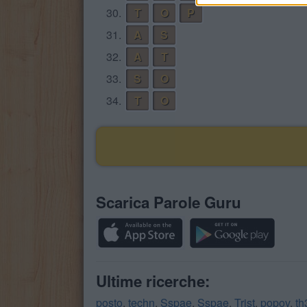
30.
T
O
P
31.
A
S
32.
A
T
33.
S
O
34.
T
O
Scarica Parole Guru
Ultime ricerche:
posto
,
techn
,
Sspae
,
Sspae
,
Trist
,
popov
,
th