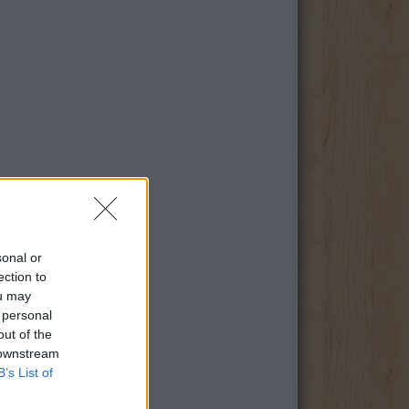
sonal or
ection to
ou may
 personal
out of the
 downstream
B’s List of