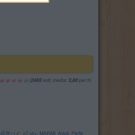
(
2465
voti, media:
3,80
per 5
)
小田急ハイ
,
+C+o+
,
MARMI
,
Aguti
,
Perfe