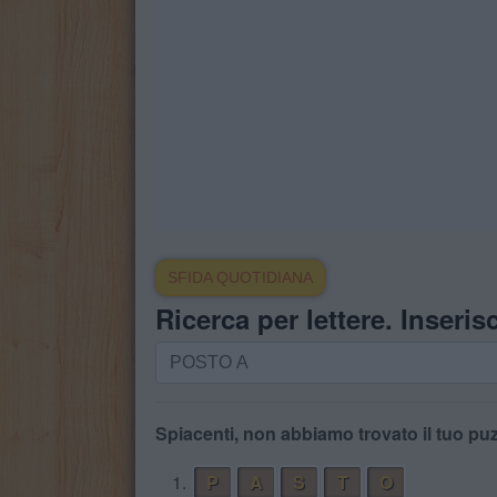
SFIDA QUOTIDIANA
Ricerca per lettere. Inserisc
Ricerca
per
lettere.
Inserisci
Spiacenti, non abbiamo trovato il tuo puz
tutte
1.
P
A
S
T
O
le