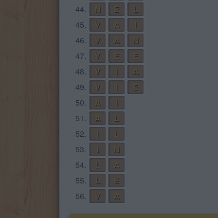
44.
N
E
L
45.
V
A
I
46.
V
A
N
47.
V
E
E
48.
V
I
A
49.
V
I
E
50.
A
I
51.
A
L
52.
I
L
53.
I
N
54.
L
A
55.
L
E
56.
V
A