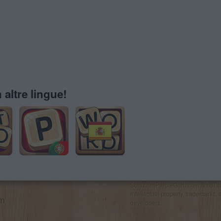
 altre lingue!
SoluzioniParoleGuru.com is not affi
intellectual property, trademarks, 
om
developers.