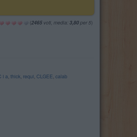
(
2465
voti, media:
3,80
per 5
)
 i a
,
thick
,
requi
,
CLGEE
,
calab