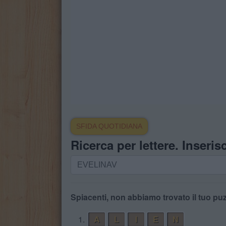
SFIDA QUOTIDIANA
Ricerca per lettere. Inserisc
Ricerca
per
lettere.
Inserisci
Spiacenti, non abbiamo trovato il tuo puz
tutte
1.
A
L
I
E
N
le