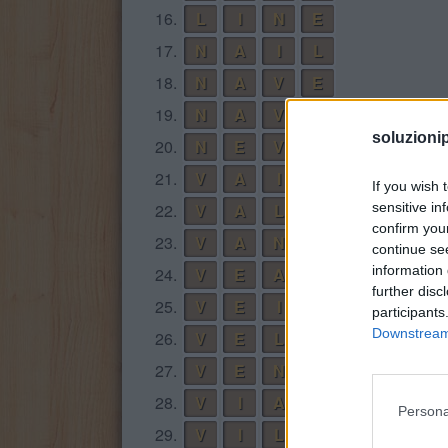
16.
L
I
N
E
17.
N
A
I
L
18.
N
A
V
E
19.
N
A
V
I
soluzioni
20.
N
E
V
E
21.
V
A
I
N
If you wish 
22.
V
A
L
E
sensitive in
confirm you
23.
V
A
N
E
continue se
information 
24.
V
E
A
L
further disc
25.
V
E
I
N
participants
Downstream 
26.
V
E
L
A
27.
V
E
N
A
28.
V
I
A
L
Persona
29.
V
I
L
E