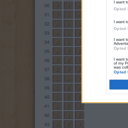
I want t
30.
V
I
N
A
Opted 
31.
V
I
N
E
I want t
32.
A
I
L
Opted 
33.
A
L
E
I want 
34.
A
L
I
Advertis
Opted 
35.
A
V
E
36.
E
E
L
I want t
of my P
was col
37.
E
V
E
Opted 
38.
L
A
V
39.
L
E
A
40.
L
E
E
41.
L
E
I
42.
L
I
E
43.
N
E
I