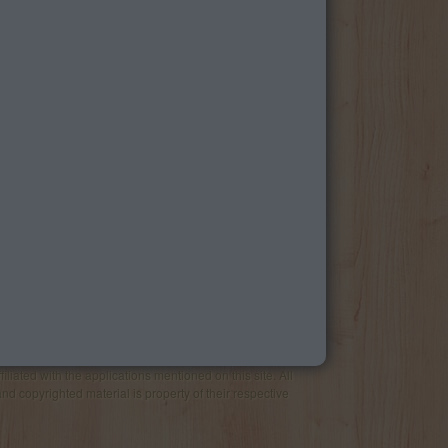
liated with the applications mentioned on this site. All
and copyrighted material is property of their respective