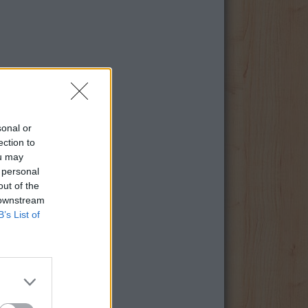
sonal or
ection to
ou may
 personal
out of the
 downstream
B’s List of