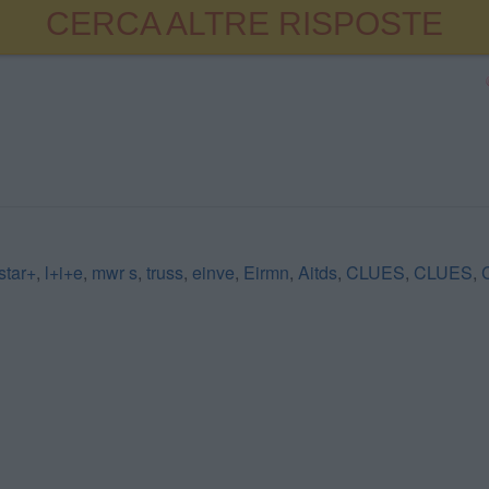
CERCA ALTRE RISPOSTE
star+
,
l+i+e
,
mwr s
,
truss
,
einve
,
Eirmn
,
Aitds
,
CLUES
,
CLUES
,
C