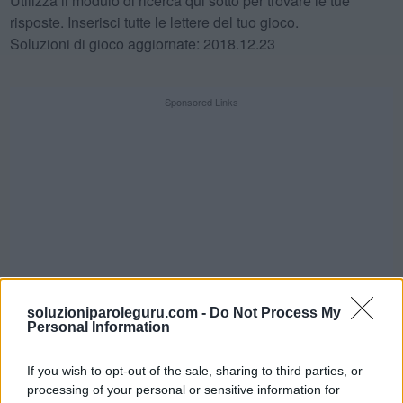
Utilizza il modulo di ricerca qui sotto per trovare le tue
risposte. Inserisci tutte le lettere del tuo gioco.
Soluzioni di gioco aggiornate: 2018.12.23
Sponsored Links
soluzioniparoleguru.com -
Do Not Process My
Personal Information
If you wish to opt-out of the sale, sharing to third parties, or
SFIDA QUOTIDIANA
processing of your personal or sensitive information for