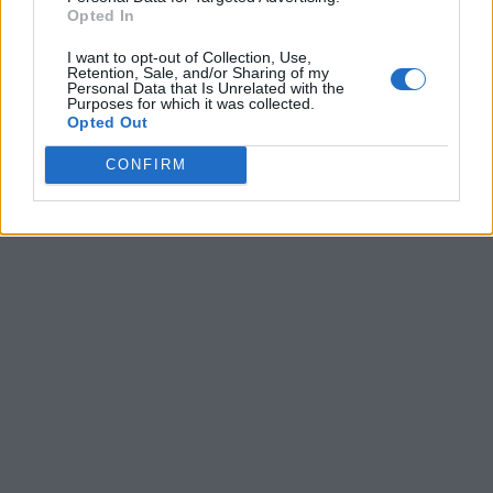
Opted In
Ultime ricerche:
I want to opt-out of Collection, Use,
Retention, Sale, and/or Sharing of my
Personal Data that Is Unrelated with the
eeorr
,
A E I
,
T T U
,
3+mos
,
Lassa
,
я ста
,
mammo
,
TERMI
,
Purposes for which it was collected.
Perde
,
T e o
,
P+e+e
,
Enapl
,
Sever
,
Sraee
,
L g i
,
acsnr
,
threa
,
Opted Out
Lasag
,
Quueb
,
Aierg
CONFIRM