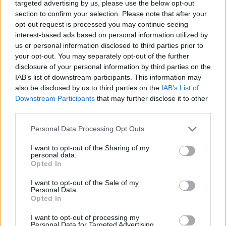
targeted advertising by us, please use the below opt-out
Ricerca per lettere. Inserisci tutte le
section to confirm your selection. Please note that after your
lettere del puzzle:
opt-out request is processed you may continue seeing
interest-based ads based on personal information utilized by
Ricerca
Ricerca
us or personal information disclosed to third parties prior to
per
your opt-out. You may separately opt-out of the further
lettere.
disclosure of your personal information by third parties on the
Seleziona il tuo puzzle:
Inserisci
IAB’s list of downstream participants. This information may
tutte
also be disclosed by us to third parties on the
IAB’s List of
Livello 1143
le
Downstream Participants
that may further disclose it to other
lettere
third parties.
Lettere: RETROSVE
del
Personal Data Processing Opt Outs
puzzle:
Livello 1375
I want to opt-out of the Sharing of my
Lettere: ETERORSV
personal data.
Opted In
(
2465
voti, media:
3,80
per 5
)
I want to opt-out of the Sale of my
Personal Data.
Scarica Parole Guru
Opted In
I want to opt-out of processing my
Personal Data for Targeted Advertising.