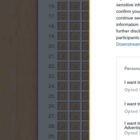
16.
C
A
R
E
sensitive in
confirm you
17.
C
E
N
A
continue se
information 
18.
C
E
R
A
further disc
19.
C
H
A
R
participants
Downstream 
20.
E
A
C
H
21.
E
A
R
N
22.
H
A
R
E
Persona
23.
H
E
A
R
I want t
24.
N
A
R
C
Opted 
25.
N
E
A
R
I want t
26.
N
E
R
A
Opted 
27.
R
A
C
E
I want 
28.
R
A
N
A
Advertis
Opted 
29.
R
H
E
A