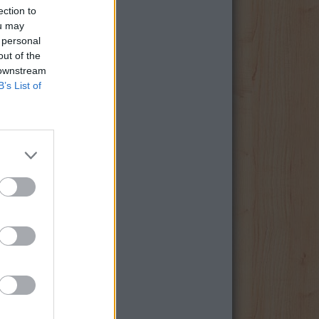
ection to
ou may
 personal
out of the
 downstream
B’s List of