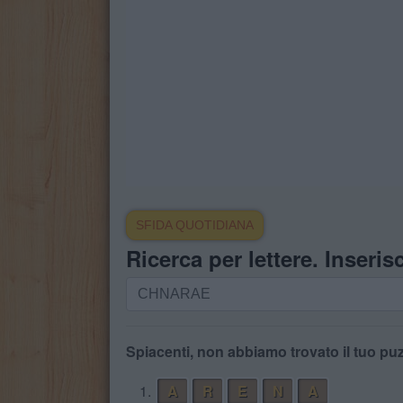
SFIDA QUOTIDIANA
Ricerca per lettere. Inserisc
Ricerca
per
lettere.
Inserisci
Spiacenti, non abbiamo trovato il tuo puz
tutte
1.
A
R
E
N
A
le