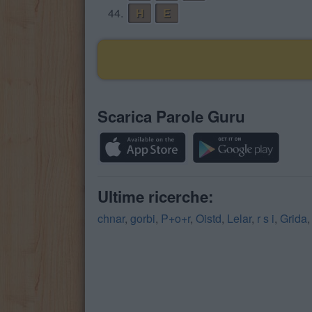
44.
H
E
Scarica Parole Guru
Ultime ricerche:
chnar
,
gorbi
,
P+o+r
,
Oistd
,
Lelar
,
r s i
,
Grida