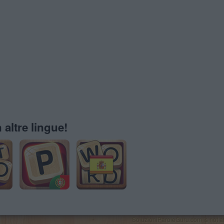
 altre lingue!
SoluzioniParoleGuru.com is not affi