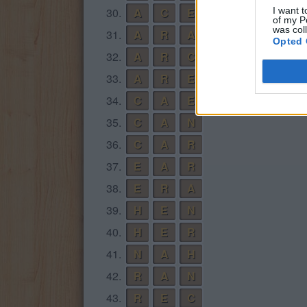
30.
A
C
E
I want t
of my P
was col
31.
A
R
A
Opted 
32.
A
R
C
33.
A
R
E
34.
C
A
E
35.
C
A
N
36.
C
A
R
37.
E
A
R
38.
E
R
A
39.
H
E
N
40.
H
E
R
41.
N
A
H
42.
R
A
N
43.
R
E
C