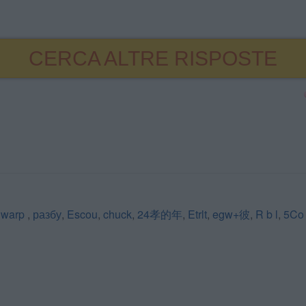
CERCA ALTRE RISPOSTE
,
warp
,
разбу
,
Escou
,
chuck
,
24孝的年
,
Etrlt
,
egw+彼
,
R b l
,
5Co 