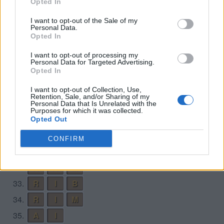
Opted In
22.
B
R
A
I want to opt-out of the Sale of my
23.
C
A
B
Personal Data.
Opted In
24.
C
A
M
25.
C
A
R
I want to opt-out of processing my
Personal Data for Targeted Advertising.
26.
I
R
A
Opted In
27.
M
A
C
I want to opt-out of Collection, Use,
Retention, Sale, and/or Sharing of my
28.
M
A
I
Personal Data that Is Unrelated with the
Purposes for which it was collected.
29.
M
A
R
Opted Out
30.
M
I
A
CONFIRM
31.
M
I
C
32.
R
A
M
33.
R
I
B
34.
R
I
M
35.
A
I