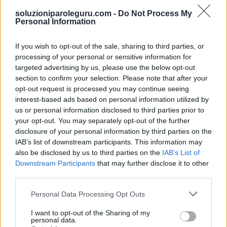
8.
C
I
M
A
soluzioniparoleguru.com -
Do Not Process My
Personal Information
9.
C
R
A
B
10.
C
R
A
M
If you wish to opt-out of the sale, sharing to third parties, or
11.
C
R
I
B
processing of your personal or sensitive information for
targeted advertising by us, please use the below opt-out
12.
M
A
R
C
section to confirm your selection. Please note that after your
13.
M
I
C
A
opt-out request is processed you may continue seeing
interest-based ads based on personal information utilized by
14.
M
I
R
A
us or personal information disclosed to third parties prior to
15.
R
I
M
A
your opt-out. You may separately opt-out of the further
disclosure of your personal information by third parties on the
16.
A
I
M
IAB’s list of downstream participants. This information may
17.
A
I
R
also be disclosed by us to third parties on the
IAB’s List of
Downstream Participants
that may further disclose it to other
18.
A
M
I
third parties.
19.
A
R
C
Personal Data Processing Opt Outs
20.
A
R
M
I want to opt-out of the Sharing of my
21.
B
A
R
personal data.