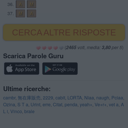
36.
A
M
37.
M
A
CERCA ALTRE RISPOSTE
(
2465
voti, media:
3,80
per 5
)
Scarica Parole Guru
Ultime ricerche:
cambr
,
無在庫販売
,
2229
,
cabit
,
LORTA
,
Niaa
,
naugh
,
Pciaa
,
Ozina
,
S T a
,
Urint
,
erre
,
Citat
,
penda
,
yeah+
,
Ve+r+
,
vet a
,
A
L i
,
Vinco
,
brale