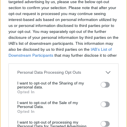
targeted advertising by us, please use the below opt-out
Ricerca per lettere. Inserisci tutte le
section to confirm your selection. Please note that after your
lettere del puzzle:
opt-out request is processed you may continue seeing
interest-based ads based on personal information utilized by
Ricerca
Ricerca
us or personal information disclosed to third parties prior to
per
your opt-out. You may separately opt-out of the further
lettere.
disclosure of your personal information by third parties on the
Seleziona il tuo puzzle:
Inserisci
IAB’s list of downstream participants. This information may
tutte
also be disclosed by us to third parties on the
IAB’s List of
Livello 714
le
Downstream Participants
that may further disclose it to other
lettere
third parties.
Lettere: ECOCTTE
del
Personal Data Processing Opt Outs
puzzle:
Livello 1766
I want to opt-out of the Sharing of my
Lettere: CECOTTE
personal data.
Opted In
(
2465
voti, media:
3,80
per 5
)
I want to opt-out of the Sale of my
Personal Data.
Scarica Parole Guru
Opted In
I want to opt-out of processing my
Personal Data for Targeted Advertising.