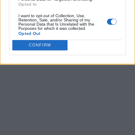
Opted In
Ultime ricerche:
I want to opt-out of Collection, Use,
Retention, Sale, and/or Sharing of my
Personal Data that Is Unrelated with the
Tecte
,
tagli
,
mask+
,
emare
,
U+r+t
,
I d a
,
en gu
,
barno
,
Purposes for which it was collected.
Ob&am
,
four
,
a+s+s
,
Roipo
,
tenre
,
MANOV
,
Sersp
,
Freta
,
Opted Out
flgoi
,
Romss
,
Damoi
,
Iecvh
CONFIRM