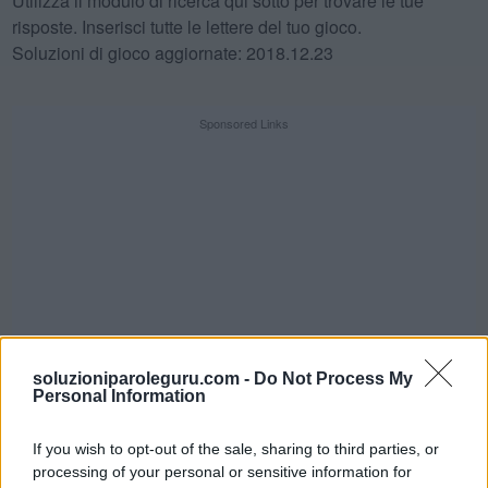
Utilizza il modulo di ricerca qui sotto per trovare le tue
risposte. Inserisci tutte le lettere del tuo gioco.
Soluzioni di gioco aggiornate: 2018.12.23
Sponsored Links
soluzioniparoleguru.com -
Do Not Process My
Personal Information
If you wish to opt-out of the sale, sharing to third parties, or
SFIDA QUOTIDIANA
processing of your personal or sensitive information for