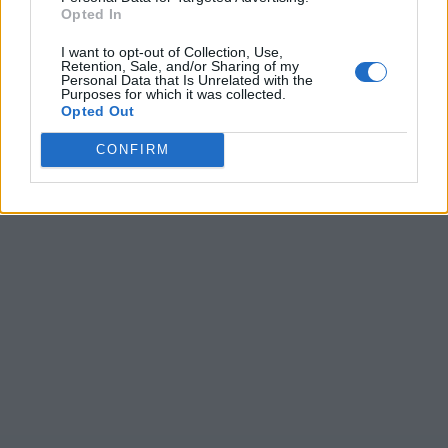
Opted In
Ultime ricerche:
I want to opt-out of Collection, Use,
Retention, Sale, and/or Sharing of my
Personal Data that Is Unrelated with the
Tanol
,
skyrc
,
Polca
,
area+
,
S T e
,
S+cia
,
hp+or
,
o+s+s
,
未配
Purposes for which it was collected.
信 i
,
ADF+f
,
USCIT
,
تلفن
,
BARD
,
W_O
,
Polat
,
Polat
,
Opted Out
WATCV
,
Aiatc
,
Polka
,
apk+f
CONFIRM