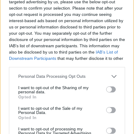
targeted advertising by us, please use the below opt-out
Ricerca per lettere. Inserisci tutte le
section to confirm your selection. Please note that after your
lettere del puzzle:
opt-out request is processed you may continue seeing
interest-based ads based on personal information utilized by
Ricerca
Ricerca
us or personal information disclosed to third parties prior to
per
your opt-out. You may separately opt-out of the further
lettere.
disclosure of your personal information by third parties on the
Seleziona il tuo puzzle:
Inserisci
IAB’s list of downstream participants. This information may
tutte
also be disclosed by us to third parties on the
IAB’s List of
Livello 379
le
Downstream Participants
that may further disclose it to other
lettere
third parties.
Lettere: ALTONNO
del
Personal Data Processing Opt Outs
puzzle:
Livello 579
I want to opt-out of the Sharing of my
Lettere: NONALTO
personal data.
Opted In
(
2465
voti, media:
3,80
per 5
)
I want to opt-out of the Sale of my
Personal Data.
Scarica Parole Guru
Opted In
I want to opt-out of processing my
Personal Data for Targeted Advertising.