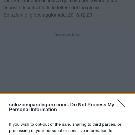
Utilizza il modulo di ricerca qui sotto per trovare le tue
risposte. Inserisci tutte le lettere del tuo gioco.
Soluzioni di gioco aggiornate: 2018.12.23
Sponsored Links
soluzioniparoleguru.com -
Do Not Process My
Personal Information
If you wish to opt-out of the sale, sharing to third parties, or
SFIDA QUOTIDIANA
processing of your personal or sensitive information for