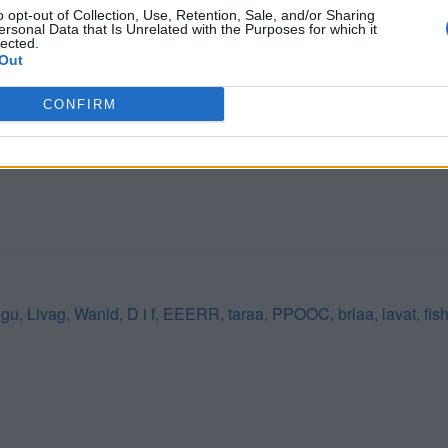
o opt-out of Collection, Use, Retention, Sale, and/or Sharing
ersonal Data that Is Unrelated with the Purposes for which it
lected.
Out
CERCA ALTRE RISPOSTE
CONFIRM
ngu
,
Livag
,
Wanid
,
D i f
,
EEERR
,
taraa
,
PPOOC
,
brlaa
,
lavat
,
fis