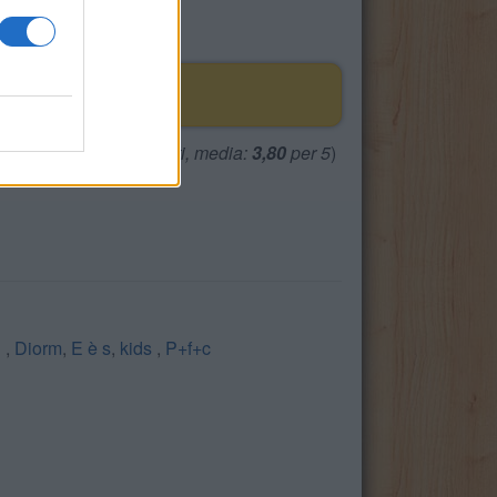
(
2465
voti, media:
3,80
per 5
)
h
,
Diorm
,
E è s
,
kids
,
P+f+c