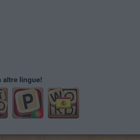
 altre lingue!
SoluzioniParoleGuru.com is not affi