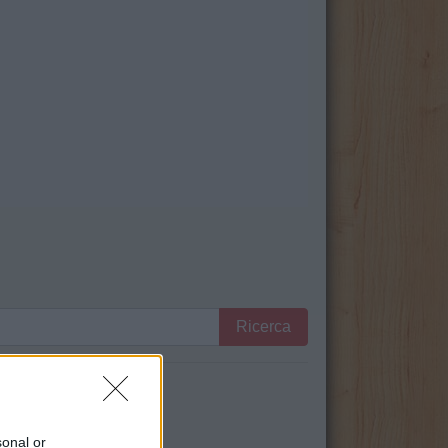
Ricerca
serti utili.
sonal or