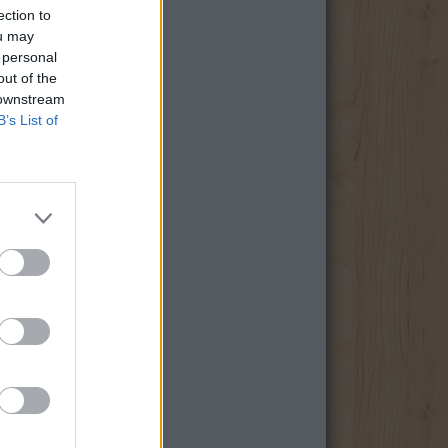
ection to
ou may
 personal
out of the
 downstream
B’s List of