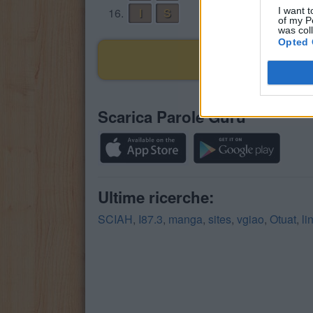
16.
I
S
I want t
of my P
was col
Opted 
Scarica Parole Guru
Ultime ricerche:
SCIAH
,
I87.3
,
manga
,
sites
,
vgiao
,
Otuat
,
li