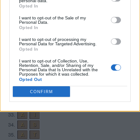
personal data.
22.
R
A
T
Opted In
23.
S
A
I
I want to opt-out of the Sale of my
Personal Data.
24.
S
A
T
Opted In
25.
S
I
A
I want to opt-out of processing my
26.
S
I
R
Personal Data for Targeted Advertising.
Opted In
27.
S
I
T
I want to opt-out of Collection, Use,
28.
S
T
A
Retention, Sale, and/or Sharing of my
Personal Data that Is Unrelated with the
29.
T
A
I
Purposes for which it was collected.
Opted Out
30.
T
A
R
CONFIRM
31.
T
I
S
32.
T
R
A
33.
A
I
34.
A
S
35.
A
T