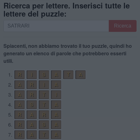
Ricerca per lettere. Inserisci tutte le
lettere del puzzle:
Ricerca
Ricerca
per
lettere.
Inserisci
Spiacenti, non abbiamo trovato il tuo puzzle, quindi ho
tutte
generato un elenco di parole che potrebbero esserti
le
utili.
lettere
1.
R
I
S
A
T
A
del
puzzle:
2.
A
R
I
A
3.
A
R
T
I
4.
A
S
T
A
5.
R
A
R
A
6.
R
A
S
A
7.
R
A
T
A