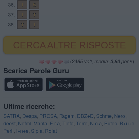
36.
I
S
37.
I
T
38.
T
I
CERCA ALTRE RISPOSTE
(
2465
voti, media:
3,80
per 5
)
Scarica Parole Guru
Ultime ricerche:
SATRA
,
Despa
,
PROSA
,
Tagem
,
DBZ+D
,
Schme
,
Nero
,
deest
,
Nefmi
,
Manta
,
E r a
,
Tiefo
,
Torre
,
N o a
,
Buteo
,
B+u+e
,
Peril
,
I+n+e
,
S p a
,
Roiat