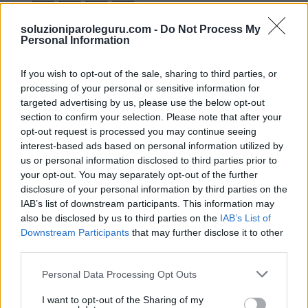
8.
S
A
R
A
soluzioniparoleguru.com -
Do Not Process My
9.
S
A
R
I
Personal Information
10.
S
T
A
I
11.
If you wish to opt-out of the sale, sharing to third parties, or
S
T
A
R
processing of your personal or sensitive information for
12.
S
T
I
R
targeted advertising by us, please use the below opt-out
section to confirm your selection. Please note that after your
13.
T
A
R
A
opt-out request is processed you may continue seeing
14.
T
I
R
A
interest-based ads based on personal information utilized by
us or personal information disclosed to third parties prior to
15.
T
S
A
R
your opt-out. You may separately opt-out of the further
16.
A
I
A
disclosure of your personal information by third parties on the
IAB’s list of downstream participants. This information may
17.
A
I
R
also be disclosed by us to third parties on the
IAB’s List of
18.
A
R
A
Downstream Participants
that may further disclose it to other
third parties.
19.
A
R
T
20.
I
R
A
Personal Data Processing Opt Outs
21.
I
T
S
I want to opt-out of the Sharing of my