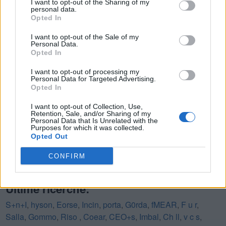
I want to opt-out of the Sharing of my
8.
I
S
personal data.
Opted In
9.
N
O
I want to opt-out of the Sale of my
10.
O
N
Personal Data.
Opted In
11.
S
O
I want to opt-out of processing my
Personal Data for Targeted Advertising.
CERCA ALTRE RISPOSTE
Opted In
I want to opt-out of Collection, Use,
Retention, Sale, and/or Sharing of my
(
2465
voti, media:
3,80
per 5
)
Personal Data that Is Unrelated with the
Scarica Parole Guru
Purposes for which it was collected.
Opted Out
CONFIRM
Ultime ricerche:
S+n+I
,
hyson
,
Eorse
,
Incin
,
porta
,
G0rda
,
fMEAR
,
F u r
,
Salla
,
Gommo
,
Riso
,
Coear
,
CEO+s
,
Imbal
,
Ch ll
,
v c s
,