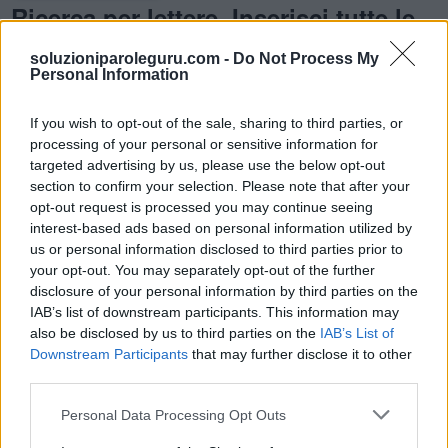
Ricerca per lettere. Inserisci tutte le
lettere del puzzle:
soluzioniparoleguru.com -
Do Not Process My
Ricerca
Personal Information
Ricerca
per
lettere.
If you wish to opt-out of the sale, sharing to third parties, or
Inserisci
Spiacenti, non abbiamo trovato il tuo puzzle, quindi ho
processing of your personal or sensitive information for
targeted advertising by us, please use the below opt-out
tutte
generato un elenco di parole che potrebbero esserti
section to confirm your selection. Please note that after your
le
utili.
opt-out request is processed you may continue seeing
lettere
interest-based ads based on personal information utilized by
1.
S
I
N
O
del
us or personal information disclosed to third parties prior to
puzzle:
2.
I
O
N
your opt-out. You may separately opt-out of the further
disclosure of your personal information by third parties on the
3.
N
O
I
IAB’s list of downstream participants. This information may
4.
S
I
N
also be disclosed by us to third parties on the
IAB’s List of
Downstream Participants
that may further disclose it to other
5.
S
O
N
third parties.
6.
I
N
Personal Data Processing Opt Outs
7.
I
O