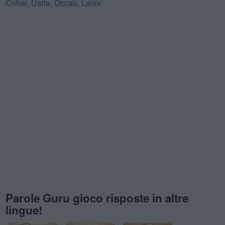
Cnhei
,
Ualta
,
Occab
,
Lalev
Parole Guru gioco risposte in altre
lingue!