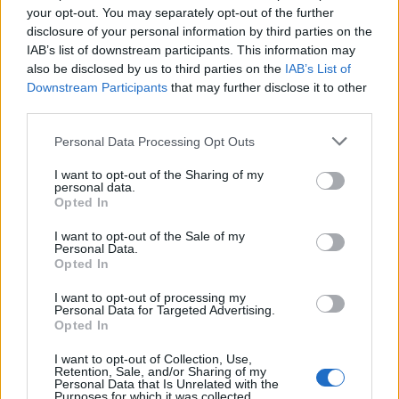
8.
N
E
R
A
your opt-out. You may separately opt-out of the further
disclosure of your personal information by third parties on the
9.
R
A
N
A
IAB’s list of downstream participants. This information may
10.
R
A
V
E
also be disclosed by us to third parties on the
IAB’s List of
Downstream Participants
that may further disclose it to other
11.
V
A
N
E
third parties.
12.
V
A
R
A
Personal Data Processing Opt Outs
13.
V
E
N
A
I want to opt-out of the Sharing of my
14.
V
E
R
A
personal data.
Opted In
15.
A
R
A
I want to opt-out of the Sale of my
16.
A
R
E
Personal Data.
Opted In
17.
A
V
E
18.
E
A
R
I want to opt-out of processing my
Personal Data for Targeted Advertising.
19.
E
R
A
Opted In
20.
R
A
N
I want to opt-out of Collection, Use,
Retention, Sale, and/or Sharing of my
21.
R
E
V
Personal Data that Is Unrelated with the
Purposes for which it was collected.