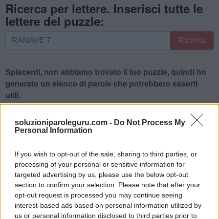
Ricerca per lettere. Inserisci tutte le
lettere del puzzle:
Ricerca
Ricerca
per
lettere.
Inserisci
Spiacenti, non abbiamo trovato il tuo puzzle, quindi ho
tutte
generato un elenco di parole che potrebbero esserti
le
utili.
lettere
1.
A
R
E
N
A
del
soluzioniparoleguru.com -
Do Not Process My
puzzle:
Personal Information
2.
A
V
E
N
A
3.
A
R
E
A
If you wish to opt-out of the sale, sharing to third parties, or
4.
A
V
E
R
processing of your personal or sensitive information for
targeted advertising by us, please use the below opt-out
5.
E
A
R
N
section to confirm your selection. Please note that after your
6.
N
A
V
E
opt-out request is processed you may continue seeing
interest-based ads based on personal information utilized by
7.
N
E
A
R
us or personal information disclosed to third parties prior to