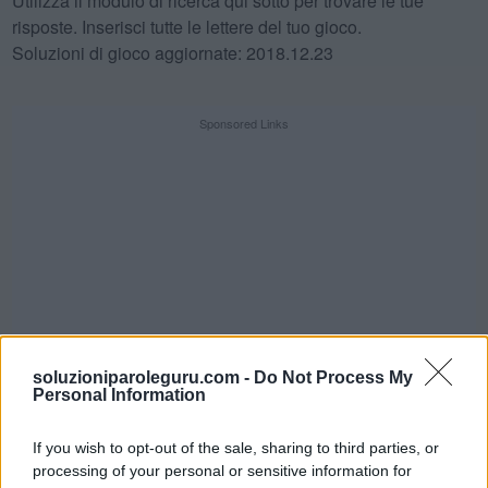
Utilizza il modulo di ricerca qui sotto per trovare le tue
risposte. Inserisci tutte le lettere del tuo gioco.
Soluzioni di gioco aggiornate: 2018.12.23
Sponsored Links
soluzioniparoleguru.com -
Do Not Process My
Personal Information
If you wish to opt-out of the sale, sharing to third parties, or
SFIDA QUOTIDIANA
processing of your personal or sensitive information for