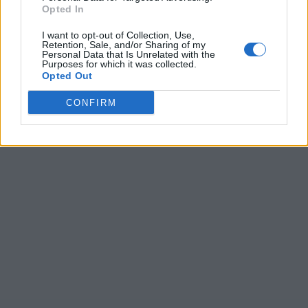
Opted In
Ultime ricerche:
I want to opt-out of Collection, Use,
Retention, Sale, and/or Sharing of my
Personal Data that Is Unrelated with the
R e m
,
Fuici
,
fiasc
,
Onvel
,
BollE
,
aitur
,
anatr
,
REETT
,
iシェア
Purposes for which it was collected.
ー
,
Darot
,
Telar
,
Matta
,
yingl
,
APICA
,
Acett
,
Rreve
,
The K
,
Opted Out
Urpze
,
N+r+o
,
33rd
CONFIRM