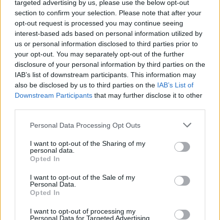
targeted advertising by us, please use the below opt-out
Ricerca per lettere. Inserisci tutte le
section to confirm your selection. Please note that after your
lettere del puzzle:
opt-out request is processed you may continue seeing
interest-based ads based on personal information utilized by
Ricerca
Ricerca
us or personal information disclosed to third parties prior to
per
your opt-out. You may separately opt-out of the further
lettere.
disclosure of your personal information by third parties on the
Inserisci
Spiacenti, non abbiamo trovato il tuo puzzle, quindi ho
IAB’s list of downstream participants. This information may
tutte
generato un elenco di parole che potrebbero esserti
also be disclosed by us to third parties on the
IAB’s List of
le
utili.
Downstream Participants
that may further disclose it to other
lettere
third parties.
1.
M
E
del
Personal Data Processing Opt Outs
puzzle:
I want to opt-out of the Sharing of my
CERCA ALTRE RISPOSTE
personal data.
Opted In
(
2465
voti, media:
3,80
per 5
)
I want to opt-out of the Sale of my
Personal Data.
Scarica Parole Guru
Opted In
I want to opt-out of processing my
Personal Data for Targeted Advertising.