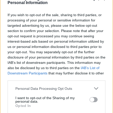
Ricerca per lettere. Inserisci tutte le
Personal Information
lettere del puzzle:
If you wish to opt-out of the sale, sharing to third parties, or
Ricerca
processing of your personal or sensitive information for
Ricerca
per
targeted advertising by us, please use the below opt-out
lettere.
section to confirm your selection. Please note that after your
Inserisci
Spiacenti, non abbiamo trovato il tuo puzzle, quindi ho
opt-out request is processed you may continue seeing
interest-based ads based on personal information utilized by
tutte
generato un elenco di parole che potrebbero esserti
us or personal information disclosed to third parties prior to
le
utili.
your opt-out. You may separately opt-out of the further
lettere
disclosure of your personal information by third parties on the
1.
R
A
S
P
del
IAB’s list of downstream participants. This information may
puzzle:
2.
S
P
A
R
also be disclosed by us to third parties on the
IAB’s List of
Downstream Participants
that may further disclose it to other
3.
P
A
R
third parties.
4.
R
A
P
Personal Data Processing Opt Outs
5.
S
A
P
I want to opt-out of the Sharing of my
6.
S
P
A
personal data.
Opted In
7.
A
S