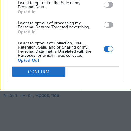
I want to opt-out of the Sale of my
Personal Data.
Opted In
CERCA ALTRE RISPOSTE
I want to opt-out of processing my
Personal Data for Targeted Advertising.
(
2465
voti, media:
3,80
per 5
)
Opted In
Scarica Parole Guru
I want to opt-out of Collection, Use,
Retention, Sale, and/or Sharing of my
Personal Data that Is Unrelated with the
Purposes for which it was collected.
Opted Out
Ultime ricerche:
CONFIRM
R+p+s
,
ottat
,
park
,
Rposs
,
Rposs
,
Figur
,
A n i
,
Sping
,
VINTA
,
+657+
,
Gline
,
Gline
,
Eersu
,
ogsra
,
Gneor
,
ertoe
,
N+a+n
,
+P+s+
,
Rpoos
,
free