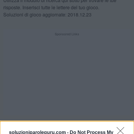
Utilizza il modulo di ricerca qui sotto per trovare le tue
risposte. Inserisci tutte le lettere del tuo gioco.
Soluzioni di gioco aggiornate: 2018.12.23
Sponsored Links
SFIDA QUOTIDIANA
soluzioniparoleguru.com -
Do Not Process My