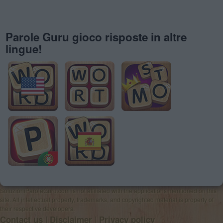
Parole Guru gioco risposte in altre
lingue!
SoluzioniParoleGuru.com is not affiliated with the applications mentioned on this
site. All intellectual property, trademarks, and copyrighted material is property of
their respective developers.
|
|
Contact us
Disclaimer
Privacy policy