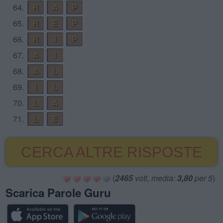
64.
R
A
P
65.
R
E
P
66.
R
I
P
67.
A
I
68.
A
L
69.
I
L
70.
L
A
71.
L
E
CERCA ALTRE RISPOSTE
(
2465
voti, media:
3,80
per 5
)
Scarica Parole Guru