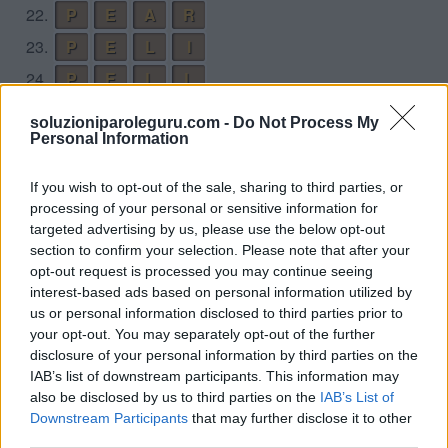
22.
P
E
A
R
23.
P
E
L
I
24.
P
E
L
L
25.
P
E
R
I
soluzioniparoleguru.com -
Do Not Process My
Personal Information
26.
P
I
E
R
27.
P
I
L
A
If you wish to opt-out of the sale, sharing to third parties, or
28.
P
I
L
E
processing of your personal or sensitive information for
targeted advertising by us, please use the below opt-out
29.
P
I
L
L
section to confirm your selection. Please note that after your
30.
P
L
E
A
opt-out request is processed you may continue seeing
interest-based ads based on personal information utilized by
31.
R
A
I
L
us or personal information disclosed to third parties prior to
32.
R
A
P
E
your opt-out. You may separately opt-out of the further
disclosure of your personal information by third parties on the
33.
R
E
A
L
IAB’s list of downstream participants. This information may
34.
R
E
A
P
also be disclosed by us to third parties on the
IAB’s List of
Downstream Participants
that may further disclose it to other
35.
R
I
L
E
third parties.