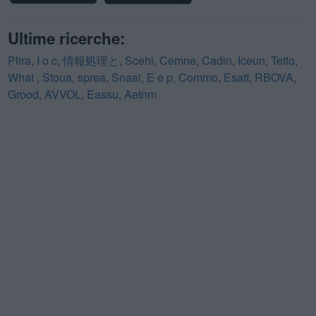
Ultime ricerche:
Plira
,
I o c
,
情報処理と
,
Scehi
,
Cemne
,
Cadin
,
Iceun
,
Tetto
,
What
,
Stoua
,
sprea
,
Snaai
,
E e p
,
Commo
,
Esatt
,
RBOVA
,
Grood
,
AVVOL
,
Eassu
,
Aetnm