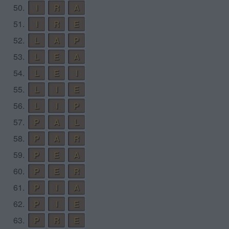
50.
I
R
A
51.
I
R
E
52.
L
A
P
53.
L
E
A
54.
L
E
I
55.
L
I
E
56.
L
I
P
57.
P
A
L
58.
P
A
R
59.
P
E
A
60.
P
E
R
61.
P
I
A
62.
P
I
E
63.
P
R
E