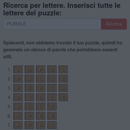
Ricerca per lettere. Inserisci tutte le
lettere del puzzle:
Ricerca
Ricerca
per
lettere.
Inserisci
Spiacenti, non abbiamo trovato il tuo puzzle, quindi ho
tutte
generato un elenco di parole che potrebbero esserti
le
utili.
lettere
1.
L
A
P
E
L
del
puzzle:
2.
P
A
L
L
E
3.
P
E
R
L
A
4.
R
I
L
L
E
5.
A
L
L
E
6.
A
P
R
E
7.
A
P
R
I