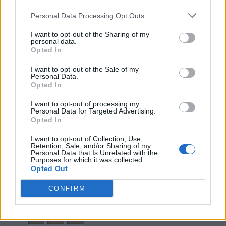
36.
R
I
L
L
Personal Data Processing Opt Outs
37.
R
I
P
E
I want to opt-out of the Sharing of my
38.
A
I
L
personal data.
Opted In
39.
A
I
R
I want to opt-out of the Sale of my
40.
A
L
E
Personal Data.
Opted In
41.
A
L
I
42.
A
L
L
I want to opt-out of processing my
Personal Data for Targeted Advertising.
43.
A
L
P
Opted In
44.
A
P
E
I want to opt-out of Collection, Use,
Retention, Sale, and/or Sharing of my
45.
A
R
E
Personal Data that Is Unrelated with the
Purposes for which it was collected.
46.
E
A
R
Opted Out
47.
E
R
A
CONFIRM
48.
E
R
I
49.
I
L
L