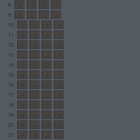
8.
E
A
R
L
9.
E
L
L
A
10.
L
A
I
R
11.
L
E
A
L
12.
L
E
A
P
13.
L
I
A
R
14.
L
I
R
A
15.
P
A
I
L
16.
P
A
I
R
17.
P
A
L
E
18.
P
A
L
L
19.
P
A
R
E
20.
P
A
R
I
21.
P
E
A
L