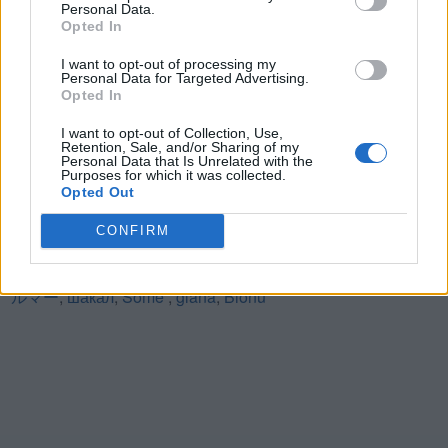
Personal Data.
Lettere: ATTOUBT
Opted In
I want to opt-out of processing my
(
2465
voti, media:
3,80
per 5
)
Personal Data for Targeted Advertising.
Scarica Parole Guru
Opted In
I want to opt-out of Collection, Use,
Retention, Sale, and/or Sharing of my
Personal Data that Is Unrelated with the
Purposes for which it was collected.
Opted Out
Ultime ricerche:
CONFIRM
Oatut
,
大阪府 公
,
SCOCa
,
太閤千代し
,
Tttio
,
E u r
,
Á a i
,
F r
g
,
Ã‡a a
,
Paetr
,
овари
,
N e e
,
1v1+l
,
Rneet
,
天微資訊
,
フィ
ルマー
,
шакал
,
Some
,
glana
,
Bionu