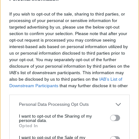
Ricerca per lettere. Inserisci tutte le
lettere del puzzle:
If you wish to opt-out of the sale, sharing to third parties, or
processing of your personal or sensitive information for
Ricerca
Ricerca
targeted advertising by us, please use the below opt-out
per
section to confirm your selection. Please note that after your
lettere.
opt-out request is processed you may continue seeing
Seleziona il tuo puzzle:
Inserisci
interest-based ads based on personal information utilized by
tutte
us or personal information disclosed to third parties prior to
Livello 455
le
your opt-out. You may separately opt-out of the further
disclosure of your personal information by third parties on the
lettere
Lettere: TUOATBT
IAB’s list of downstream participants. This information may
del
also be disclosed by us to third parties on the
IAB’s List of
puzzle:
Livello 733
Downstream Participants
that may further disclose it to other
third parties.
Lettere: BOATUTT
Personal Data Processing Opt Outs
Livello 1385
I want to opt-out of the Sharing of my
Lettere: BOTTATU
personal data.
Opted In
Livello 1630
I want to opt-out of the Sale of my