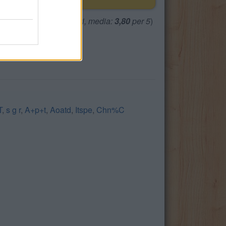
(
2465
voti, media:
3,80
per 5
)
T
,
s g r
,
A+p+t
,
Aoatd
,
Itspe
,
Chn%C