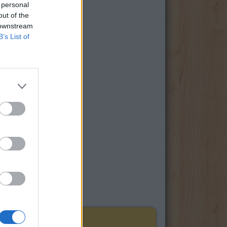
 personal
out of the
 downstream
B’s List of