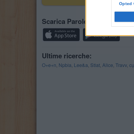
Opted 
Scarica Parole Guru
Ultime ricerche:
O+e+n
,
Npbia
,
Lee&a
,
Stiat
,
Alice
,
Travv
,
c