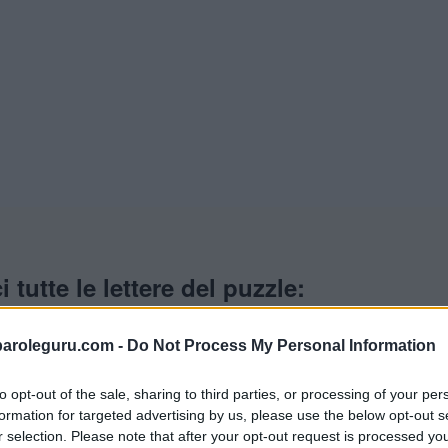
i tutte le lettere del puzzle:
paroleguru.com -
Do Not Process My Personal Information
zle, quindi ho generato un elenco di parole che potrebbero es
to opt-out of the sale, sharing to third parties, or processing of your per
formation for targeted advertising by us, please use the below opt-out s
r selection. Please note that after your opt-out request is processed y