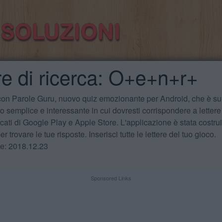
re di ricerca: O+e+n+r+
 con Parole Guru, nuovo quiz emozionante per Android, che è sul
 semplice e interessante in cui dovresti corrispondere a lettere
cati di Google Play e Apple Store. L'applicazione è stata costru
r trovare le tue risposte. Inserisci tutte le lettere del tuo gioco.
te: 2018.12.23
Sponsored Links