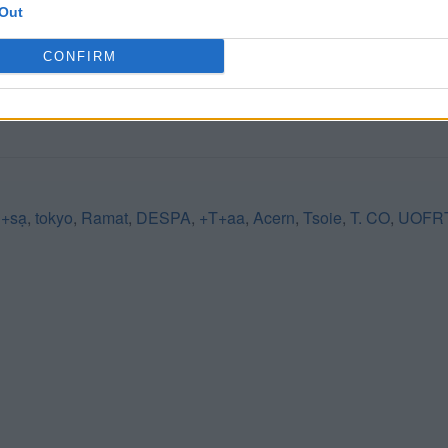
Out
CONFIRM
ụ+sạ
,
tokyo
,
Ramat
,
DESPA
,
+T+aa
,
Acern
,
Tsoie
,
T. CO
,
UOFR