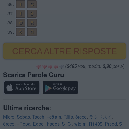
36.
I
O
37.
I
S
38.
O
R
39.
S
O
CERCA ALTRE RISPOSTE
(
2465
voti, media:
3,80
per 5
)
Scarica Parole Guru
Ultime ricerche:
Micro
,
Sebas
,
Tacch
,
+c&am
,
Riffa
,
òrcce
,
ラクドスイ
,
òrcce
,
+Repa
,
Egocl
,
hades
,
S IC
,
wto m
,
R1405
,
Prsed
,
5