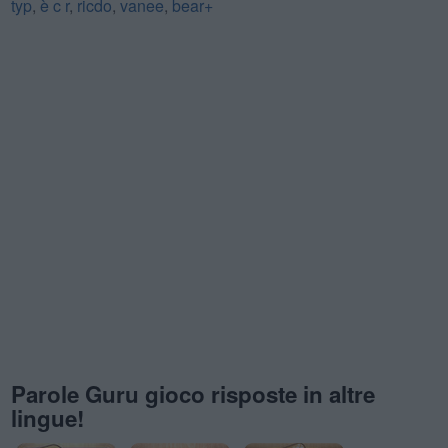
typ
,
è c r
,
ricdo
,
vanee
,
bear+
Parole Guru gioco risposte in altre
lingue!