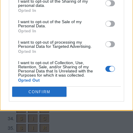
I want to opt-out of the Sharing of my
22.
I
S
M
personal data.
Opted In
23.
M
I
C
I want to opt-out of the Sale of my
24.
M
I
O
Personal Data.
Opted In
25.
M
O
C
26.
M
O
O
I want to opt-out of processing my
Personal Data for Targeted Advertising.
27.
O
R
C
Opted In
28.
O
R
O
I want to opt-out of Collection, Use,
Retention, Sale, and/or Sharing of my
29.
O
S
O
Personal Data that Is Unrelated with the
Purposes for which it was collected.
30.
R
I
M
Opted Out
31.
R
O
C
CONFIRM
32.
R
O
O
33.
S
C
I
34.
S
I
C
35.
S
I
R