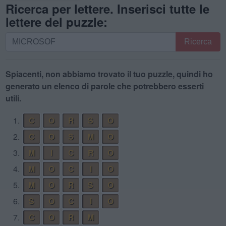
Ricerca per lettere. Inserisci tutte le
lettere del puzzle:
Ricerca
Ricerca
per
lettere.
Inserisci
Spiacenti, non abbiamo trovato il tuo puzzle, quindi ho
tutte
generato un elenco di parole che potrebbero esserti
le
utili.
lettere
1.
C
O
R
S
O
del
puzzle:
2.
C
O
S
M
O
3.
M
I
C
R
O
4.
M
O
C
I
O
5.
M
O
R
S
O
6.
S
O
C
I
O
7.
C
O
R
M