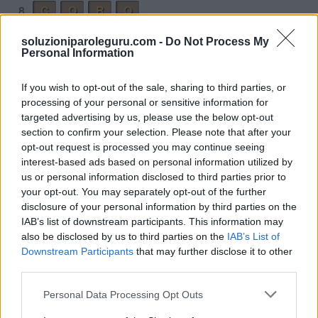
8.
C
O
R
O
9.
C
O
S
I
soluzioniparoleguru.com -
Do Not Process My
Personal Information
10.
M
I
S
O
11.
M
O
O
R
If you wish to opt-out of the sale, sharing to third parties, or
12.
M
O
R
I
processing of your personal or sensitive information for
targeted advertising by us, please use the below opt-out
13.
M
O
R
O
section to confirm your selection. Please note that after your
14.
O
R
C
O
opt-out request is processed you may continue seeing
interest-based ads based on personal information utilized by
15.
O
R
S
O
us or personal information disclosed to third parties prior to
16.
R
I
C
O
your opt-out. You may separately opt-out of the further
disclosure of your personal information by third parties on the
17.
R
I
S
O
IAB’s list of downstream participants. This information may
18.
R
O
O
M
also be disclosed by us to third parties on the
IAB’s List of
Downstream Participants
that may further disclose it to other
19.
C
I
Ò
third parties.
20.
C
O
I
Personal Data Processing Opt Outs
21.
C
O
O