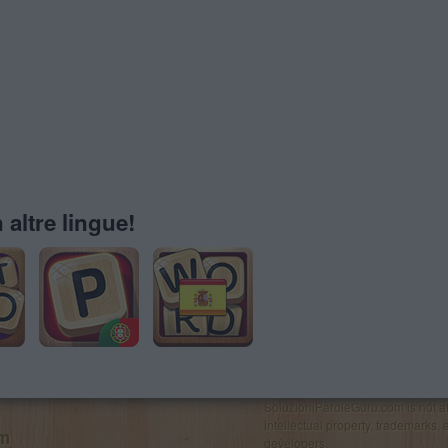
 altre lingue!
SoluzioniParoleGuru.com is not affi
intellectual property, trademarks, 
om
developers.