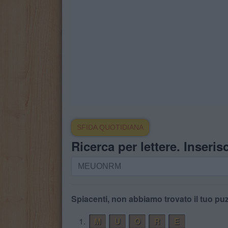
SFIDA QUOTIDIANA
Ricerca per lettere. Inserisc
Ricerca
per
lettere.
Inserisci
Spiacenti, non abbiamo trovato il tuo puz
tutte
1.
M
U
O
R
E
le