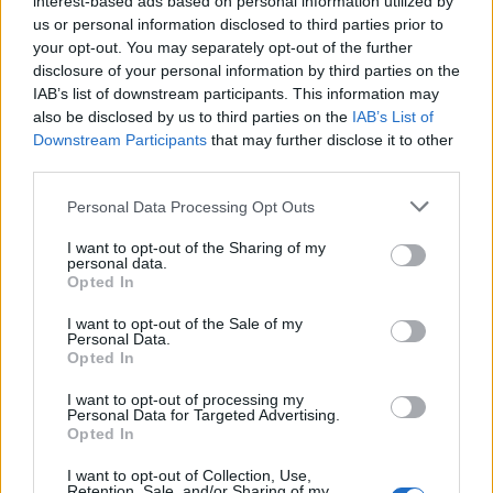
interest-based ads based on personal information utilized by
Ricerca per lettere. Inserisci tutte le
us or personal information disclosed to third parties prior to
lettere del puzzle:
your opt-out. You may separately opt-out of the further
disclosure of your personal information by third parties on the
Ricerca
Ricerca
IAB’s list of downstream participants. This information may
per
also be disclosed by us to third parties on the
IAB’s List of
lettere.
Downstream Participants
that may further disclose it to other
Inserisci
third parties.
Puzzle non trovato.
tutte
Personal Data Processing Opt Outs
le
lettere
(
2465
voti, media:
3,80
per 5
)
I want to opt-out of the Sharing of my
del
personal data.
Scarica Parole Guru
Opted In
puzzle:
I want to opt-out of the Sale of my
Personal Data.
Opted In
Ultime ricerche:
I want to opt-out of processing my
Personal Data for Targeted Advertising.
Opted In
M+d+r
,
4888
,
stris
,
labbr
,
r n Ã
,
Ptiat
,
Dusse
,
Apers
,
Icpaa
,
O
a
,
Moner
,
Feila
,
B a t
,
t o Ã
,
Muorn
,
esolu
,
neufe
,
repea
,
I want to opt-out of Collection, Use,
Ssper
,
a a a
Retention, Sale, and/or Sharing of my