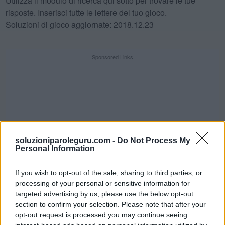
Utilizza il modulo di ricerca qui sotto per trovare le tue
risposte. Inserisci tutte le lettere del tuo gioco.
Soluzioni di gioco aggiornate: 2018.12.23
Sponsored Links
soluzioniparoleguru.com -
Do Not Process My
Personal Information
If you wish to opt-out of the sale, sharing to third parties, or
processing of your personal or sensitive information for
targeted advertising by us, please use the below opt-out
section to confirm your selection. Please note that after your
SFIDA QUOTIDIANA
opt-out request is processed you may continue seeing