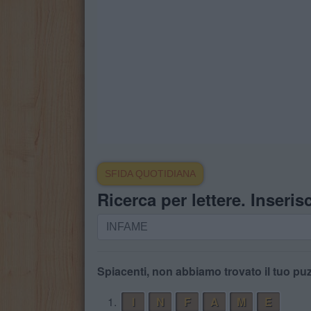
SFIDA QUOTIDIANA
Ricerca per lettere. Inserisc
Ricerca
per
lettere.
Inserisci
Spiacenti, non abbiamo trovato il tuo puz
tutte
1.
I
N
F
A
M
E
le