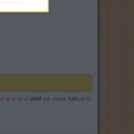
(
2465
voti, media:
3,80
per 5
)