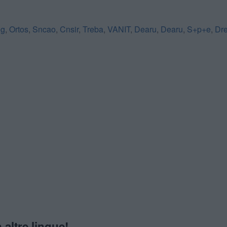
 g
,
Ortos
,
Sncao
,
Cnsir
,
Treba
,
VANIT
,
Dearu
,
Dearu
,
S+p+e
,
Dr
 altre lingue!