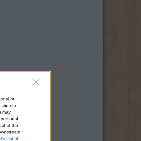
sonal or
ection to
ou may
 personal
out of the
 downstream
B’s List of