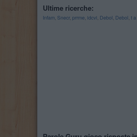
Ultime ricerche:
Infam
,
Snecr
,
prrme
,
idcvi
,
Debol
,
Debol
,
t a
Parole Guru gioco risposte in