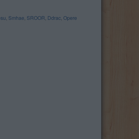
esu
,
Smhae
,
SROOR
,
Ddrac
,
Opere