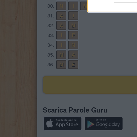
30.
N
I
M
31.
A
I
32.
A
M
33.
I
F
34.
I
N
35.
M
A
36.
M
E
Scarica Parole Guru