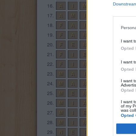
Downstream 
16.
A
I
M
17.
A
M
I
18.
F
A
I
Persona
19.
F
A
N
I want t
20.
F
E
N
Opted 
21.
F
I
E
I want t
22.
F
I
N
Opted 
23.
M
A
I
I want 
24.
M
A
N
Advertis
Opted 
25.
M
E
N
26.
M
I
A
I want t
of my P
was col
27.
M
I
E
Opted 
28.
M
I
N
29.
N
E
I