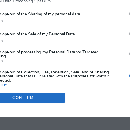
l Data Processing Opt Outs
o opt-out of the Sharing of my personal data.
In
o opt-out of the Sale of my Personal Data.
In
to opt-out of processing my Personal Data for Targeted
ing.
In
o opt-out of Collection, Use, Retention, Sale, and/or Sharing
ersonal Data that Is Unrelated with the Purposes for which it
lected.
Out
ct
,
EPSRI
,
Utair
,
ppalo
,
Ooatc
,
Ooatc
,
Ottec
,
beat
,
Rufit
,
n lan
,
a
CONFIRM