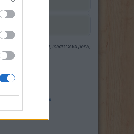
(
2465
voti, media:
3,80
per 5
)
otnl
,
Cavol
,
Meger
,
abira