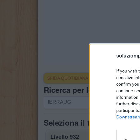
soluzioni
If you wish 
sensitive in
SFIDA QUOTIDIANA
confirm you
Ricerca per lettere. Inserisc
continue se
information 
Ricerca
further disc
per
participants
lettere.
Downstream 
Seleziona il tuo puzzle:
Inserisci
tutte
Livello 932
le