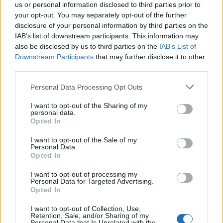
us or personal information disclosed to third parties prior to
8.
S
C
I
A
your opt-out. You may separately opt-out of the further
9.
S
P
I
A
disclosure of your personal information by third parties on the
IAB’s list of downstream participants. This information may
10.
A
I
A
also be disclosed by us to third parties on the
IAB’s List of
11.
C
A
P
Downstream Participants
that may further disclose it to other
third parties.
12.
P
I
A
13.
P
S
I
Personal Data Processing Opt Outs
14.
S
A
C
I want to opt-out of the Sharing of my
personal data.
15.
S
A
I
Opted In
16.
S
A
P
I want to opt-out of the Sale of my
Personal Data.
17.
S
C
I
Opted In
18.
S
I
A
I want to opt-out of processing my
19.
S
I
C
Personal Data for Targeted Advertising.
Opted In
20.
S
I
P
I want to opt-out of Collection, Use,
21.
S
P
A
Retention, Sale, and/or Sharing of my
Personal Data that Is Unrelated with the