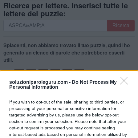
Ricerca per lettere. Inserisci tutte le
lettere del puzzle:
Ricerca
Ricerca
per
lettere.
Inserisci
Spiacenti, non abbiamo trovato il tuo puzzle, quindi ho
tutte
generato un elenco di parole che potrebbero esserti
le
utili.
lettere
1.
P
A
S
C
I
À
del
puzzle:
soluzioniparoleguru.com -
Do Not Process My
2.
A
S
C
I
A
Personal Information
3.
A
S
P
I
C
4.
If you wish to opt-out of the sale, sharing to third parties, or
S
P
I
C
A
processing of your personal or sensitive information for
5.
C
A
S
A
targeted advertising by us, please use the below opt-out
section to confirm your selection. Please note that after your
6.
C
A
S
I
opt-out request is processed you may continue seeing
7.
P
I
C
A
interest-based ads based on personal information utilized by