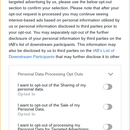
targeted advertising by us, please use the below opt-out
Ricerca per lettere. Inserisci tutte le
section to confirm your selection. Please note that after your
lettere del puzzle:
opt-out request is processed you may continue seeing
interest-based ads based on personal information utilized by
Ricerca
Ricerca
us or personal information disclosed to third parties prior to
per
your opt-out. You may separately opt-out of the further
lettere.
disclosure of your personal information by third parties on the
Seleziona il tuo puzzle:
Inserisci
IAB’s list of downstream participants. This information may
tutte
also be disclosed by us to third parties on the
IAB’s List of
Livello 529
le
Downstream Participants
that may further disclose it to other
lettere
third parties.
Lettere: EGORVI
del
Personal Data Processing Opt Outs
puzzle:
Livello 711
I want to opt-out of the Sharing of my
Lettere: EROVIG
personal data.
Opted In
(
2465
voti, media:
3,80
per 5
)
I want to opt-out of the Sale of my
Personal Data.
Scarica Parole Guru
Opted In
I want to opt-out of processing my
Personal Data for Targeted Advertising.