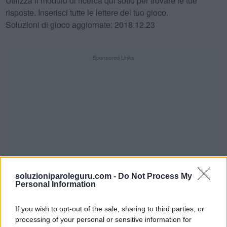
Utilizza il modulo di ricerca qui sotto per trovare le tue
risposte. Inserisci tutte le lettere del tuo gioco.
Soluzioni di gioco aggiornate: 2018.12.23
Sponsored Links
soluzioniparoleguru.com -
Do Not Process My
Personal Information
If you wish to opt-out of the sale, sharing to third parties, or
SFIDA QUOTIDIANA
processing of your personal or sensitive information for