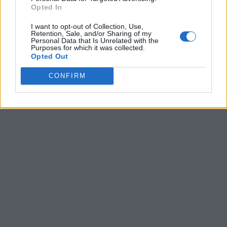
Opted In
Ultime ricerche:
I want to opt-out of Collection, Use,
Retention, Sale, and/or Sharing of my
Personal Data that Is Unrelated with the
Gorve
,
iaeta
,
hazbi
,
sfc フ
,
Balru
,
porn+
,
D+r+t
,
FRUBE
,
Purposes for which it was collected.
portl
,
Rceec
,
manga
,
roblo
,
se er
,
Batas
,
Etter
,
Piesc
,
Tttab
,
Opted Out
Cdr%C
,
iaare
,
Griui
CONFIRM