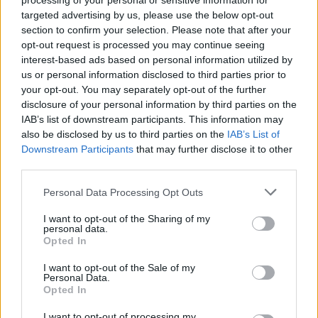
processing of your personal or sensitive information for
8.
T
O
F
U
targeted advertising by us, please use the below opt-out
section to confirm your selection. Please note that after your
9.
T
O
R
T
opt-out request is processed you may continue seeing
10.
T
O
U
R
interest-based ads based on personal information utilized by
us or personal information disclosed to third parties prior to
11.
T
O
U
T
your opt-out. You may separately opt-out of the further
12.
T
R
O
T
disclosure of your personal information by third parties on the
IAB’s list of downstream participants. This information may
13.
U
R
T
O
also be disclosed by us to third parties on the
IAB’s List of
14.
F
O
R
Downstream Participants
that may further disclose it to other
third parties.
15.
F
R
O
16.
F
U
R
Personal Data Processing Opt Outs
17.
O
F
T
I want to opt-out of the Sharing of my
personal data.
18.
O
U
R
Opted In
19.
O
U
T
I want to opt-out of the Sale of my
Personal Data.
20.
R
O
T
Opted In
21.
R
U
T
I want to opt-out of processing my