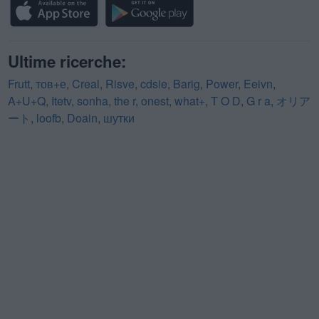
Ultime ricerche:
Frutt
,
тов+е
,
Creal
,
Risve
,
cdsie
,
Barig
,
Power
,
Eeivn
,
A+U+Q
,
Itetv
,
sonha
,
the r
,
onest
,
what+
,
T O D
,
G r a
,
オリア
ート
,
loofb
,
Doain
,
шутки