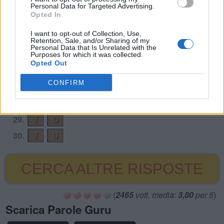
22.
T
O
R
Personal Data for Targeted Advertising.
Opted In
23.
T
O
T
I want to opt-out of Collection, Use,
24.
T
U
O
Retention, Sale, and/or Sharing of my
Personal Data that Is Unrelated with the
25.
T
U
T
Purposes for which it was collected.
Opted Out
26.
U
F
O
CONFIRM
27.
O
F
28.
O
R
29.
T
O
30.
T
U
CERCA ALTRE RISPOSTE
(
2465
voti, media:
3,80
per 5
)
Scarica Parole Guru