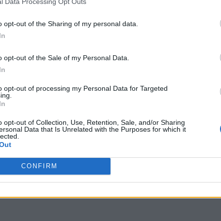
l Data Processing Opt Outs
o opt-out of the Sharing of my personal data.
In
o opt-out of the Sale of my Personal Data.
In
to opt-out of processing my Personal Data for Targeted
ing.
In
o opt-out of Collection, Use, Retention, Sale, and/or Sharing
ersonal Data that Is Unrelated with the Purposes for which it
lected.
Out
Tra
,
Tleel
,
JavaS
,
JACAR
,
öster
,
Satir
,
Ionor
,
Toaod
,
Vendr
,
Ioat
CONFIRM