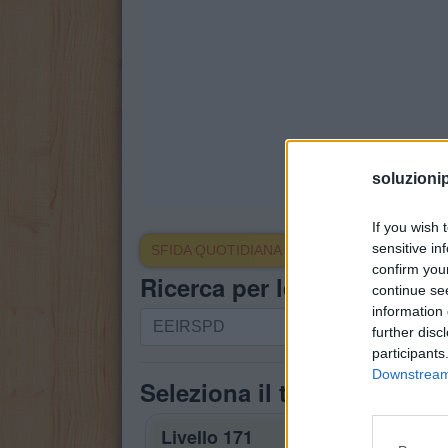
soluzioni
If you wish 
sensitive in
SFIDA QUOTIDIANA
confirm you
Ricerca per lettere. Inserisc
continue se
information 
Ricerca
further disc
per
participants
lettere.
Downstream 
Seleziona il tuo puzzle:
Inserisci
tutte
Livello 171
le