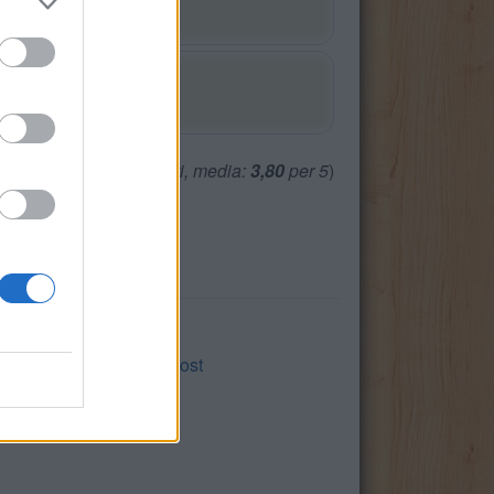
(
2465
voti, media:
3,80
per 5
)
c
,
uasse
,
genda
,
linn
,
Most