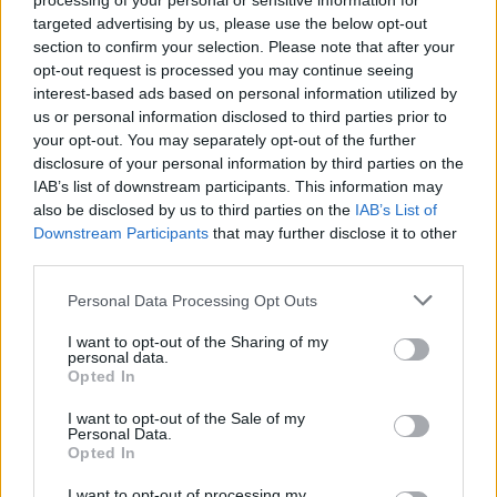
processing of your personal or sensitive information for
Ricerca per lettere. Inserisci tutte le
targeted advertising by us, please use the below opt-out
lettere del puzzle:
section to confirm your selection. Please note that after your
opt-out request is processed you may continue seeing
Ricerca
Ricerca
interest-based ads based on personal information utilized by
per
us or personal information disclosed to third parties prior to
lettere.
your opt-out. You may separately opt-out of the further
Inserisci
Spiacenti, non abbiamo trovato il tuo puzzle, quindi ho
disclosure of your personal information by third parties on the
tutte
generato un elenco di parole che potrebbero esserti
IAB’s list of downstream participants. This information may
also be disclosed by us to third parties on the
IAB’s List of
le
utili.
Downstream Participants
that may further disclose it to other
lettere
third parties.
1.
C
O
C
A
del
puzzle:
2.
O
C
A
Personal Data Processing Opt Outs
I want to opt-out of the Sharing of my
personal data.
CERCA ALTRE RISPOSTE
Opted In
I want to opt-out of the Sale of my
(
2465
voti, media:
3,80
per 5
)
Personal Data.
Opted In
Scarica Parole Guru
I want to opt-out of processing my