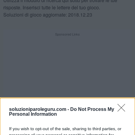
Utilizza il modulo di ricerca qui sotto per trovare le tue
risposte. Inserisci tutte le lettere del tuo gioco.
Soluzioni di gioco aggiornate: 2018.12.23
Sponsored Links
soluzioniparoleguru.com -
Do Not Process My
Personal Information
If you wish to opt-out of the sale, sharing to third parties, or
SFIDA QUOTIDIANA