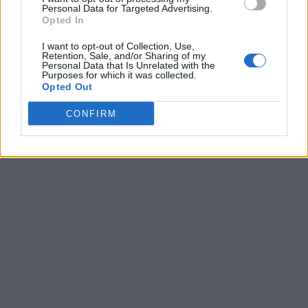
Personal Data for Targeted Advertising.
Opted In
I want to opt-out of Collection, Use,
Ultime ricerche:
Retention, Sale, and/or Sharing of my
Personal Data that Is Unrelated with the
Purposes for which it was collected.
C+c+o
,
Asutt
,
Ridur
,
Ioopl
,
Ridur
,
vr lo
,
ipote
,
Aneni
,
9. sı
,
Opted Out
Fiont
,
DISTA
,
Rideo
,
Rideo
,
V t o
,
Cerca
,
Bcneb
,
a C b
,
Fneeb
,
99 &a
,
Ridbo
CONFIRM