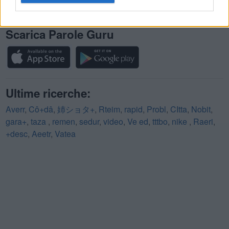
(
2465
voti, media:
3,80
per 5
)
Scarica Parole Guru
Ultime ricerche:
Averr
,
Cô+dâ
,
姉ショタ+
,
Rteim
,
rapid
,
Probl
,
CItta
,
Nobit
,
gara+
,
taza
,
remen
,
sedur
,
video
,
Ve ed
,
tttbo
,
nike
,
Raeri
,
+desc
,
Aeetr
,
Vatea