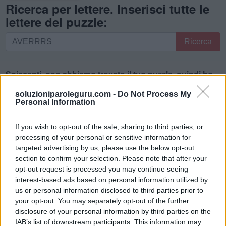
Ricerca per lettere. Inserisci tutte le
lettere del puzzle:
Ricerca
Ricerca
per
lettere.
Inserisci
Spiacenti, non abbiamo trovato il tuo puzzle, quindi ho
tutte
generato un elenco di parole che potrebbero esserti
soluzioniparoleguru.com -
Do Not Process My
le
utili.
Personal Information
lettere
1.
S
E
R
R
A
del
If you wish to opt-out of the sale, sharing to third parties, or
puzzle:
2.
A
R
S
E
processing of your personal or sensitive information for
targeted advertising by us, please use the below opt-out
3.
A
V
E
R
section to confirm your selection. Please note that after your
4.
R
A
R
E
opt-out request is processed you may continue seeing
interest-based ads based on personal information utilized by
5.
R
A
V
E
us or personal information disclosed to third parties prior to
6.
R
E
A
R
your opt-out. You may separately opt-out of the further
disclosure of your personal information by third parties on the
7.
R
E
S
A
IAB’s list of downstream participants. This information may