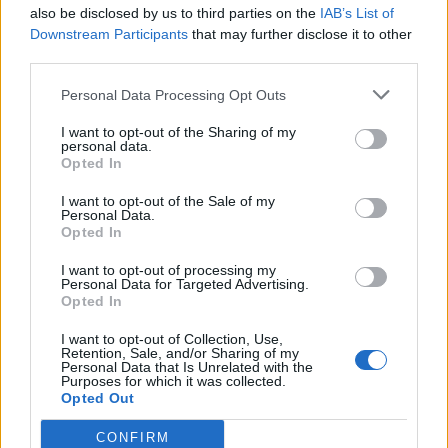
8.
S
E
A
R
also be disclosed by us to third parties on the
IAB’s List of
Downstream Participants
that may further disclose it to other
9.
S
E
R
A
third parties.
10.
V
E
R
A
Personal Data Processing Opt Outs
11.
A
R
E
I want to opt-out of the Sharing of my
12.
A
V
E
personal data.
Opted In
13.
E
A
R
I want to opt-out of the Sale of my
14.
E
R
A
Personal Data.
Opted In
15.
R
E
V
16.
S
E
A
I want to opt-out of processing my
Personal Data for Targeted Advertising.
17.
A
S
Opted In
18.
S
E
I want to opt-out of Collection, Use,
Retention, Sale, and/or Sharing of my
19.
V
A
Personal Data that Is Unrelated with the
Purposes for which it was collected.
Opted Out
CERCA ALTRE RISPOSTE
CONFIRM