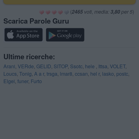
(
2465
voti, media:
3,80
per 5
)
Scarica Parole Guru
Ultime ricerche:
Arani
,
VERde
,
GELID
,
SITOP
,
Ssotc
,
hele
,
Ittsa
,
VOLET
,
Loucs
,
Tonig
,
A a r
,
trsga
,
lmar8
,
ccsan
,
hel r
,
lasko
,
postc
,
Elgei
,
funer
,
Furto