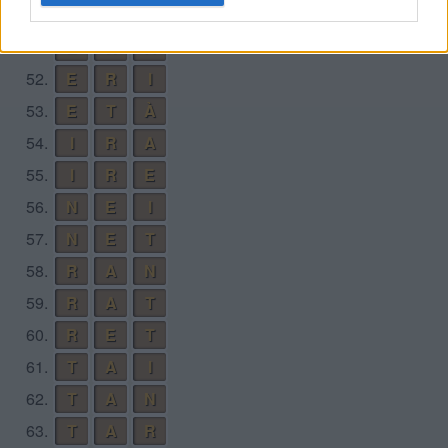
50.
E
A
T
51.
E
R
A
52.
E
R
I
53.
E
T
À
54.
I
R
A
55.
I
R
E
56.
N
E
I
57.
N
E
T
58.
R
A
N
59.
R
A
T
60.
R
E
T
61.
T
A
I
62.
T
A
N
63.
T
A
R