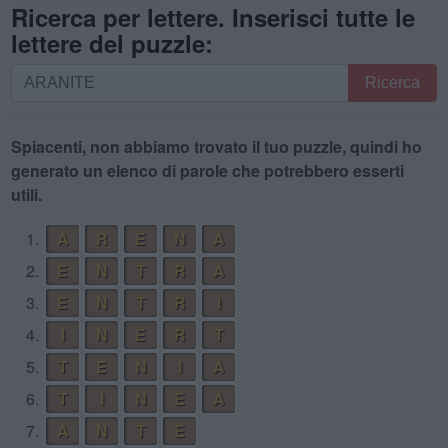
Ricerca per lettere. Inserisci tutte le
lettere del puzzle:
Ricerca
Ricerca
per
lettere.
Inserisci
Spiacenti, non abbiamo trovato il tuo puzzle, quindi ho
tutte
generato un elenco di parole che potrebbero esserti
le
utili.
lettere
1.
A
R
E
N
A
del
puzzle:
2.
E
N
T
R
A
3.
E
N
T
R
I
4.
I
N
E
R
T
5.
T
E
N
I
A
6.
T
I
N
E
A
7.
A
N
T
E