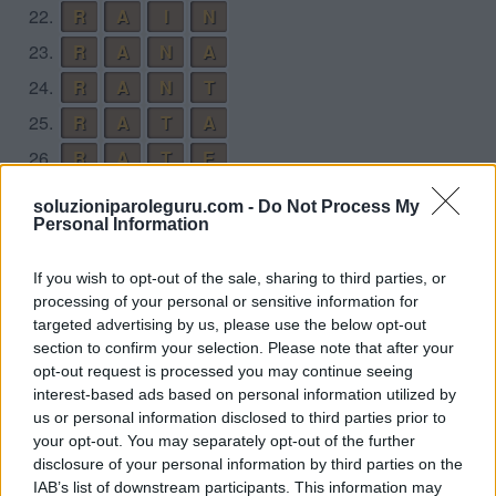
22.
R
A
I
N
23.
R
A
N
A
24.
R
A
N
T
25.
R
A
T
A
26.
R
A
T
E
27.
R
E
I
N
soluzioniparoleguru.com -
Do Not Process My
Personal Information
28.
R
E
N
T
29.
R
I
T
E
If you wish to opt-out of the sale, sharing to third parties, or
30.
T
A
N
A
processing of your personal or sensitive information for
targeted advertising by us, please use the below opt-out
31.
T
A
R
A
section to confirm your selection. Please note that after your
32.
T
A
R
E
opt-out request is processed you may continue seeing
interest-based ads based on personal information utilized by
33.
T
A
R
N
us or personal information disclosed to third parties prior to
34.
T
E
A
R
your opt-out. You may separately opt-out of the further
disclosure of your personal information by third parties on the
35.
T
E
R
N
IAB’s list of downstream participants. This information may