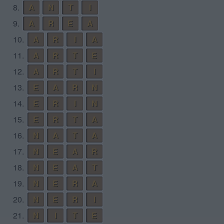
8.
A
N
T
I
9.
A
R
E
A
10.
A
R
I
A
11.
A
R
T
E
12.
A
R
T
I
13.
E
A
R
N
14.
E
R
I
N
15.
E
R
T
A
16.
N
A
T
A
17.
N
E
A
R
18.
N
E
A
T
19.
N
E
R
A
20.
N
E
R
I
21.
N
I
T
E