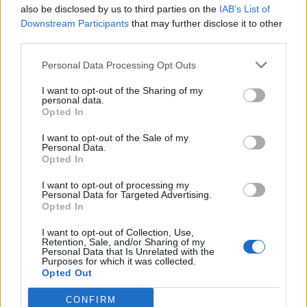
36.
T
I
A
N
also be disclosed by us to third parties on the
IAB’s List of
Downstream Participants
that may further disclose it to other
37.
T
I
E
R
third parties.
38.
T
I
N
E
Personal Data Processing Opt Outs
39.
T
I
R
A
I want to opt-out of the Sharing of my
40.
T
I
R
E
personal data.
Opted In
41.
T
R
A
E
I want to opt-out of the Sale of my
42.
A
I
A
Personal Data.
Opted In
43.
A
I
R
44.
A
N
T
I want to opt-out of processing my
Personal Data for Targeted Advertising.
45.
A
R
A
Opted In
46.
A
R
E
I want to opt-out of Collection, Use,
Retention, Sale, and/or Sharing of my
47.
A
R
T
Personal Data that Is Unrelated with the
Purposes for which it was collected.
48.
A
T
E
Opted Out
49.
E
A
R
CONFIRM