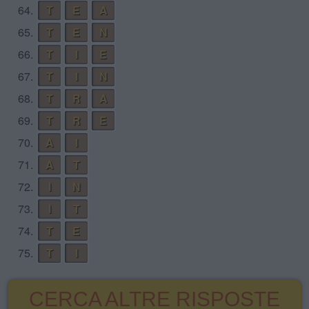
64.
T
E
A
65.
T
E
N
66.
T
I
E
67.
T
I
N
68.
T
R
A
69.
T
R
E
70.
A
I
71.
A
T
72.
I
N
73.
I
T
74.
T
E
75.
T
I
CERCA ALTRE RISPOSTE