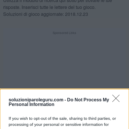
Utilizza il modulo di ricerca qui sotto per trovare le tue
risposte. Inserisci tutte le lettere del tuo gioco.
Soluzioni di gioco aggiornate: 2018.12.23
Sponsored Links
soluzioniparoleguru.com -
Do Not Process My
Personal Information
If you wish to opt-out of the sale, sharing to third parties, or
SFIDA QUOTIDIANA
processing of your personal or sensitive information for