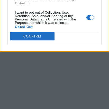
Opted In
Ultime ricerche:
I want to opt-out of Collection, Use,
Retention, Sale, and/or Sharing of my
Personal Data that Is Unrelated with the
A N G
,
Itiau
,
SEERR
,
Danon
,
SEERR
,
IQ EQ
,
Bttta
,
Scher
,
Purposes for which it was collected.
а.а+а
,
INCRE
,
Bisig
,
Cabra
,
Gravi
,
Termo
,
A F F
,
atrat
,
Opted Out
ILATO
,
sunri
,
Tatti
,
IDRPE
CONFIRM