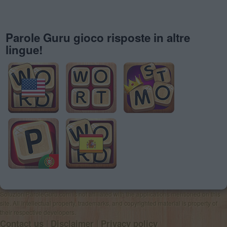
Parole Guru gioco risposte in altre
lingue!
SoluzioniParoleGuru.com is not affiliated with the applications mentioned on this
site. All intellectual property, trademarks, and copyrighted material is property of
their respective developers.
|
|
Contact us
Disclaimer
Privacy policy