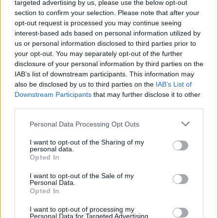
targeted advertising by us, please use the below opt-out
Ricerca per lettere. Inserisci tutte le
section to confirm your selection. Please note that after your
lettere del puzzle:
opt-out request is processed you may continue seeing
interest-based ads based on personal information utilized by
Ricerca
Ricerca
us or personal information disclosed to third parties prior to
per
your opt-out. You may separately opt-out of the further
lettere.
disclosure of your personal information by third parties on the
Inserisci
Spiacenti, non abbiamo trovato il tuo puzzle, quindi ho
IAB’s list of downstream participants. This information may
tutte
generato un elenco di parole che potrebbero esserti
also be disclosed by us to third parties on the
IAB’s List of
le
utili.
Downstream Participants
that may further disclose it to other
lettere
third parties.
1.
N
A
G
del
Personal Data Processing Opt Outs
puzzle:
I want to opt-out of the Sharing of my
CERCA ALTRE RISPOSTE
personal data.
Opted In
(
2465
voti, media:
3,80
per 5
)
I want to opt-out of the Sale of my
Personal Data.
Scarica Parole Guru
Opted In
I want to opt-out of processing my
Personal Data for Targeted Advertising.