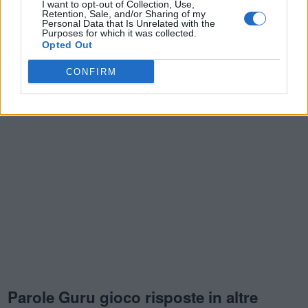
I want to opt-out of Collection, Use,
Eaecc
,
Orpca
,
Ramat
,
E o i
,
카뱅미니+
,
GATTo
,
Epceo
,
Retention, Sale, and/or Sharing of my
Personal Data that Is Unrelated with the
irmia
,
modes
,
E+a++
,
rebel
,
Ermaf
Purposes for which it was collected.
Opted Out
CONFIRM
Parole Guru gioco risposte in altre