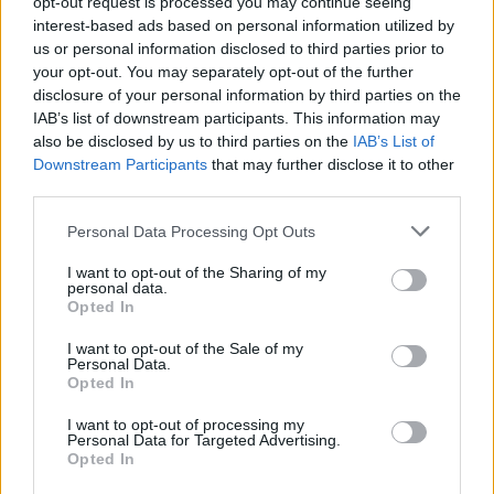
opt-out request is processed you may continue seeing
interest-based ads based on personal information utilized by
SFIDA QUOTIDIANA
us or personal information disclosed to third parties prior to
Ricerca per lettere. Inserisci tutte le
your opt-out. You may separately opt-out of the further
lettere del puzzle:
disclosure of your personal information by third parties on the
IAB’s list of downstream participants. This information may
Ricerca
Ricerca
also be disclosed by us to third parties on the
IAB’s List of
per
Downstream Participants
that may further disclose it to other
lettere.
third parties.
Inserisci
Puzzle non trovato.
Personal Data Processing Opt Outs
tutte
le
I want to opt-out of the Sharing of my
lettere
personal data.
(
2465
voti, media:
3,80
per 5
)
Opted In
del
Scarica Parole Guru
puzzle:
I want to opt-out of the Sale of my
Personal Data.
Opted In
I want to opt-out of processing my
Personal Data for Targeted Advertising.
Ultime ricerche:
Opted In
中華料理新
,
PIRAT
,
Varob
,
2061c
,
AMMas
,
BIORO
,
is+fr
,
f b
,