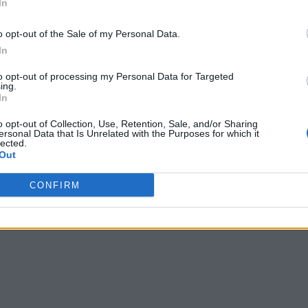
In
o opt-out of the Sale of my Personal Data.
In
to opt-out of processing my Personal Data for Targeted
ing.
In
o opt-out of Collection, Use, Retention, Sale, and/or Sharing
Cico
,
PAPIO
,
Ritac
,
Знаеш
,
moiob
,
Poron
,
Agrea
,
meuov
,
SST
ersonal Data that Is Unrelated with the Purposes for which it
lected.
Out
CONFIRM