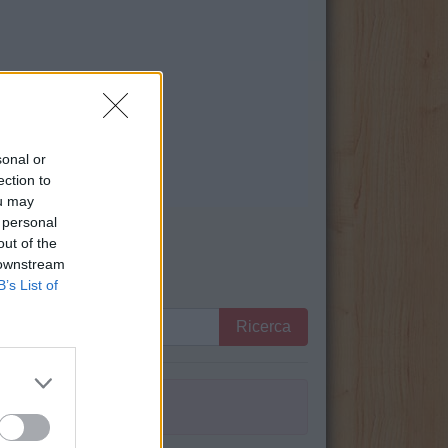
sonal or
ection to
ou may
 personal
out of the
 downstream
B’s List of
Ricerca