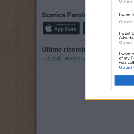
Opted 
lettere
del
Scarica Parole Guru
I want t
puzzle:
Opted 
I want 
Advertis
Opted 
Ultime ricerche:
I want t
ハスの実
,
IREMO
,
strev
,
U+s+i
,
Accot
,
sur
,
of my P
was col
Opted 