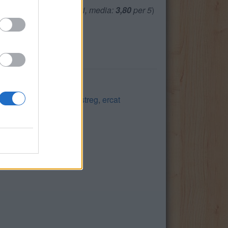
(
2465
voti, media:
3,80
per 5
)
ER
,
buIo+
,
Ialuq
,
Iveau
,
streg
,
ercat