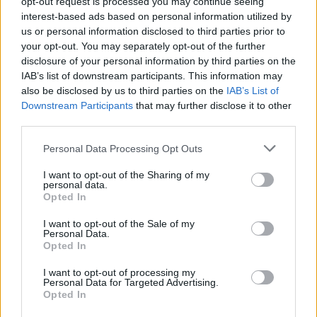
opt-out request is processed you may continue seeing
interest-based ads based on personal information utilized by
SFIDA QUOTIDIANA
us or personal information disclosed to third parties prior to
Ricerca per lettere. Inserisci tutte le
your opt-out. You may separately opt-out of the further
lettere del puzzle:
disclosure of your personal information by third parties on the
IAB’s list of downstream participants. This information may
Ricerca
Ricerca
also be disclosed by us to third parties on the
IAB’s List of
per
Downstream Participants
that may further disclose it to other
lettere.
third parties.
Inserisci
Puzzle non trovato.
Personal Data Processing Opt Outs
tutte
le
I want to opt-out of the Sharing of my
lettere
personal data.
(
2465
voti, media:
3,80
per 5
)
Opted In
del
Scarica Parole Guru
puzzle:
I want to opt-out of the Sale of my
Personal Data.
Opted In
I want to opt-out of processing my
Personal Data for Targeted Advertising.
Ultime ricerche:
Opted In
そごう 売
,
Silat
,
S+o+M
,
esri
,
Ottat
,
O V e
,
Arett
,
sims
,