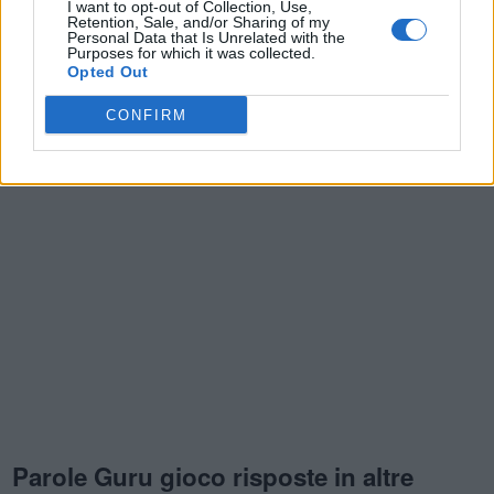
I want to opt-out of Collection, Use,
Lasam
,
Corsi
,
TELAL
,
Piote
,
ESING
,
Etorf
,
nude
,
L i o
,
Retention, Sale, and/or Sharing of my
Personal Data that Is Unrelated with the
Agmn
,
Iottt
,
tko g
,
ochiv
Purposes for which it was collected.
Opted Out
CONFIRM
Parole Guru gioco risposte in altre