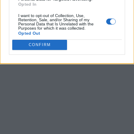
Opted In
Ultime ricerche:
I want to opt-out of Collection, Use,
Retention, Sale, and/or Sharing of my
Personal Data that Is Unrelated with the
Nottf
,
T a t
,
Urgra
,
Rfira
,
T a r
,
Pacis
,
福助旅館
,
T a q
,
Regoi
,
Purposes for which it was collected.
Laar
,
Vrana
,
Ommet
,
T a p
,
Ersde
,
zika
,
Rseae
,
T a p
,
Autis
,
Opted Out
鹿児島実業
,
T a g
CONFIRM