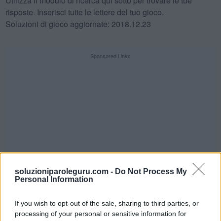
Utilizza il modulo di ricerca qui sotto per trovare le tue
risposte. Inserisci tutte le lettere del tuo gioco.
Soluzioni di gioco aggiornate: 2018.12.23
Sponsored Links
soluzioniparoleguru.com -
Do Not Process My
Personal Information
If you wish to opt-out of the sale, sharing to third parties, or
SFIDA QUOTIDIANA
processing of your personal or sensitive information for