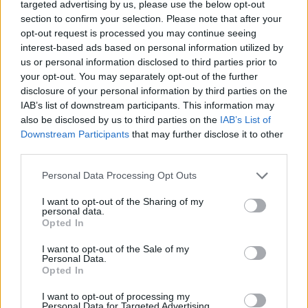
targeted advertising by us, please use the below opt-out
Ricerca per lettere. Inserisci tutte le
section to confirm your selection. Please note that after your
lettere del puzzle:
opt-out request is processed you may continue seeing
interest-based ads based on personal information utilized by
Ricerca
Ricerca
us or personal information disclosed to third parties prior to
per
your opt-out. You may separately opt-out of the further
lettere.
disclosure of your personal information by third parties on the
Seleziona il tuo puzzle:
Inserisci
IAB’s list of downstream participants. This information may
tutte
also be disclosed by us to third parties on the
IAB’s List of
Livello 117
le
Downstream Participants
that may further disclose it to other
lettere
third parties.
Lettere: FETOINT
del
Personal Data Processing Opt Outs
puzzle:
Livello 561
I want to opt-out of the Sharing of my
Lettere: NEOTTFI
personal data.
Opted In
(
2465
voti, media:
3,80
per 5
)
I want to opt-out of the Sale of my
Personal Data.
Scarica Parole Guru
Opted In
I want to opt-out of processing my
Personal Data for Targeted Advertising.