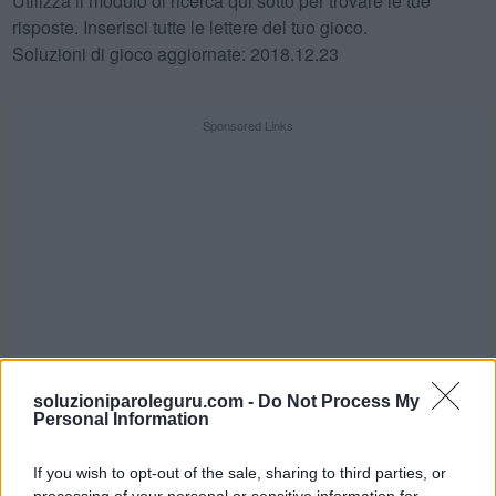
Utilizza il modulo di ricerca qui sotto per trovare le tue
risposte. Inserisci tutte le lettere del tuo gioco.
Soluzioni di gioco aggiornate: 2018.12.23
Sponsored Links
soluzioniparoleguru.com -
Do Not Process My
Personal Information
If you wish to opt-out of the sale, sharing to third parties, or
SFIDA QUOTIDIANA