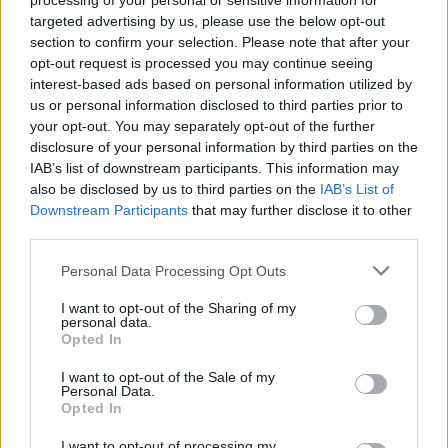
processing of your personal or sensitive information for
Ricerca per lettere. Inserisci tutte le
targeted advertising by us, please use the below opt-out
lettere del puzzle:
section to confirm your selection. Please note that after your
opt-out request is processed you may continue seeing
Ricerca
Ricerca
interest-based ads based on personal information utilized by
per
us or personal information disclosed to third parties prior to
lettere.
your opt-out. You may separately opt-out of the further
Inserisci
Spiacenti, non abbiamo trovato il tuo puzzle, quindi ho
disclosure of your personal information by third parties on the
tutte
generato un elenco di parole che potrebbero esserti
IAB’s list of downstream participants. This information may
also be disclosed by us to third parties on the
IAB’s List of
le
utili.
Downstream Participants
that may further disclose it to other
lettere
third parties.
1.
D
E
A
del
puzzle:
2.
D
A
Personal Data Processing Opt Outs
I want to opt-out of the Sharing of my
personal data.
CERCA ALTRE RISPOSTE
Opted In
I want to opt-out of the Sale of my
(
2465
voti, media:
3,80
per 5
)
Personal Data.
Opted In
Scarica Parole Guru
I want to opt-out of processing my