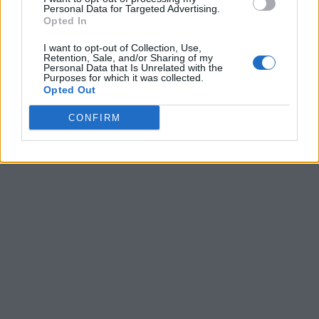
Personal Data for Targeted Advertising.
Opted In
I want to opt-out of Collection, Use,
Ultime ricerche:
Retention, Sale, and/or Sharing of my
Personal Data that Is Unrelated with the
Purposes for which it was collected.
D+a+a
,
aaiet
,
Deiou
,
Tnsoo
,
how+t
,
Ipedo
,
Meruo
,
Cenbe
,
Opted Out
2500
,
Ratba
,
Bassa
,
Siper
,
otabr
,
Sveil
,
Tassa
,
daiot
,
abdom
,
agent
,
Ottia
,
Orlac
CONFIRM